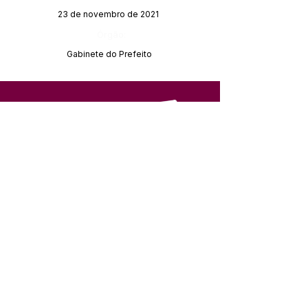
23 de novembro de 2021
Órgão:
Gabinete do Prefeito
SERVIÇO DE ATENDIMENTO AO 
CIDADÃO (SIC) E OUVIDORIA
Prefeitura de Feijó - Estado do 
Acre
CNPJ 04.005.179/0001-20
💻Acesso online: 
SIC 
| 
Fale Conosco
 | 