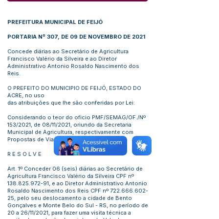
PREFEITURA MUNICIPAL DE FEIJÓ
PORTARIA Nº 307, DE 09 DE NOVEMBRO DE 2021
Concede diárias ao Secretário de Agricultura
Francisco Valério da Silveira e ao Diretor
Administrativo Antonio Rosaldo Nascimento dos
Reis.
O PREFEITO DO MUNICIPIO DE FEIJÓ, ESTADO DO
ACRE, no uso
das atribuições que lhe são conferidas por Lei:
Considerando o teor do oficio PMF/SEMAG/OF./Nº
153/2021, de 08/11/2021, oriundo da Secretaria
Municipal de Agricultura, respectivamente com
Propostas de Viagem.
R E S O L V E
Art. 1º Conceder 06 (seis) diárias ao Secretário de
Agricultura Francisco Valério da Silveira CPF nº
138.825.972-91
, e ao Diretor Administrativo Antonio
Rosaldo Nascimento dos Reis CPF nº
722.666.602-
25
, pelo seu deslocamento a cidade de Bento
Gonçalves e Monte Belo do Sul - RS, no período de
20 a 26/11/2021, para fazer uma visita técnica a