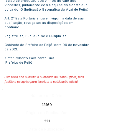
região de produção dos vinhos do Vale dos
Vinhedos, juntamente com a equipe do Sebrae que
cuida do IG (Indicação Geográfica do Açaí de Feijó).
Art. 2° Esta Portaria entra em vigor na data de sua
publicação, revogadas as disposições em
contrário.
Registre-se, Publique-se e Cumpra-se.
Gabinete do Prefeito de Feijó-Acre 09 de novembro
de 2021.
Kiefer Roberto Cavalcante Lima
Prefeito de Feijó
Este texto não substitui o publicado no Diário Oficial, mas
facilita a pesquisa para localizar a publicação oficial.
Número do Diário:
13169
Página da Publicação:
221
Data da Publicação: