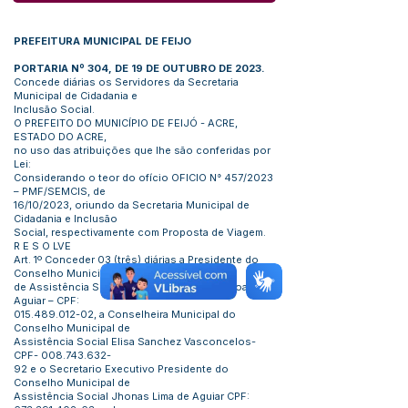
PREFEITURA MUNICIPAL DE FEIJO
PORTARIA Nº 304, DE 19 DE OUTUBRO DE 2023.
Concede diárias os Servidores da Secretaria
Municipal de Cidadania e
Inclusão Social.
O PREFEITO DO MUNICÍPIO DE FEIJÓ - ACRE,
ESTADO DO ACRE,
no uso das atribuições que lhe são conferidas por
Lei:
Considerando o teor do ofício OFICIO N° 457/2023
– PMF/SEMCIS, de
16/10/2023, oriundo da Secretaria Municipal de
Cidadania e Inclusão
Social, respectivamente com Proposta de Viagem.
R E S O LVE
Art. 1º Conceder 03 (três) diárias a Presidente do
Conselho Municipal
de Assistência Social Izangela Gomes Pessoa de
Aguiar – CPF:
015.489.012-02
, a Conselheira Municipal do
Conselho Municipal de
Assistência Social Elisa Sanchez Vasconcelos-
CPF-
008.743.632
-
92 e o Secretario Executivo Presidente do
Conselho Municipal de
Assistência Social Jhonas Lima de Aguiar CPF: