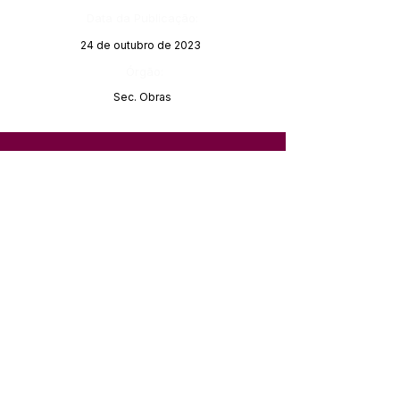
Data da Publicação:
24 de outubro de 2023
Órgão:
Sec. Obras
SERVIÇO DE ATENDIMENTO AO 
CIDADÃO (SIC) E OUVIDORIA
Prefeitura de Feijó - Estado do 
Acre
CNPJ 04.005.179/0001-20