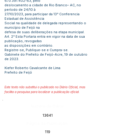
673.391.402-63
, pelo
deslocamento a cidade de Rio Branco– AC, no
período de 24/10 à
27/10/2023, para participar da 13° Conferencia
Estadual de Assistência
Social na qualidade de delegada representando o
município de Feijó na
defesa de suas deliberações na etapa municipal.
Art. 2° Esta Portaria entra em vigor na data de sua
publicação, revogadas
as disposições em contrário.
Registre-se, Publique-se e Cumpra-se.
Gabinete do Prefeito de Feijó-Acre, 19 de outubro
de 2023.
Kiefer Roberto Cavalcante de Lima
Prefeito de Feijó
Este texto não substitui o publicado no Diário Oficial, mas
facilita a pesquisa para localizar a publicação oficial.
Número do Diário:
13641
Página da Publicação:
119