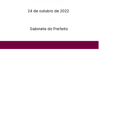
Data da Publicação:
24 de outubro de 2022
Órgão:
Gabinete do Prefeito
SERVIÇO DE ATENDIMENTO AO 
CIDADÃO (SIC) E OUVIDORIA
Prefeitura de Feijó - Estado do 
Acre
CNPJ 04.005.179/0001-20
💻Acesso online: 
SIC 
| 
Fale Conosco
 | 