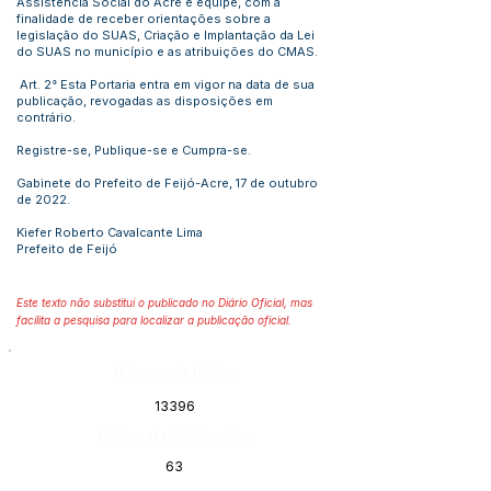
Assistência Social do Acre e equipe, com a
finalidade de receber orientações sobre a
legislação do SUAS, Criação e Implantação da Lei
do SUAS no município e as atribuições do CMAS.
Art. 2° Esta Portaria entra em vigor na data de sua
publicação, revogadas as disposições em
contrário.
Registre-se, Publique-se e Cumpra-se.
Gabinete do Prefeito de Feijó-Acre, 17 de outubro
de 2022.
Kiefer Roberto Cavalcante Lima
Prefeito de Feijó
Este texto não substitui o publicado no Diário Oficial, mas
facilita a pesquisa para localizar a publicação oficial.
Número do Diário:
13396
Página da Publicação:
63