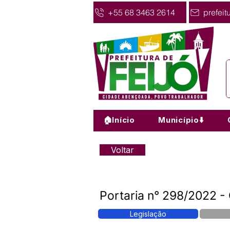
+55 68 3463 2614
prefeit
🏠Início
Município⬇️
Voltar
Portaria n° 298/2022 - 
Legislação