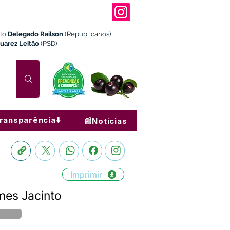
ito
Delegado Railson
(Republicanos)
Juarez Leitão
(PSD)
ransparência⬇️
📰Notícias
Imprimir
mes Jacinto