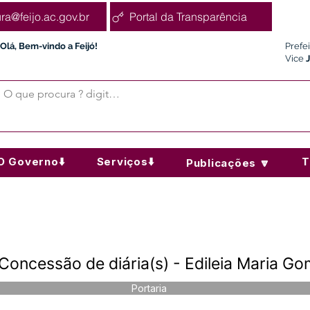
ura@feijo.ac.gov.br
Portal da Transparência
Olá, Bem-vindo a Feijó!
Prefe
Vice
O Governo⬇️
Serviços⬇️
T
Publicações 🔽
Concessão de diária(s) - Edileia Maria Go
Portaria