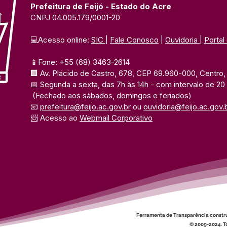
Prefeitura de Feijó - Estado do Acre
CNPJ 04.005.179/0001-20
💻Acesso online: 
SIC 
| 
Fale Conosco
 | 
Ouvidoria
| 
Portal
📱Fone: +55 (68) 3463-2614 
🏢 Av. Plácido de Castro, 678, CEP 69.960-000, Centro, F
📅 Segunda a sexta, das 7h às 14h 
- com intervalo de 20
(Fechado aos sábados, domingos e feriados)
📧 
prefeitura@feijo.ac.gov.br
 ou 
ouvidoria@feijo.ac.gov.
📨 Acesso ao 
Webmail Corporativo
Ferramenta de Transparência constr
© 2009-2024. To