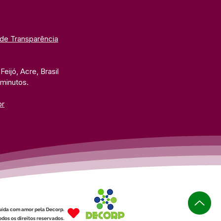
 de Transparência
eijó, Acre, Brasil
 minutos. 
br
uída com amor pela Decorp.
dos os direitos reservados.