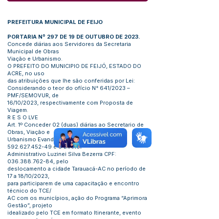
PREFEITURA MUNICIPAL DE FEIJO
PORTARIA Nº 297 DE 19 DE OUTUBRO DE 2023.
Concede diárias aos Servidores da Secretaria
Municipal de Obras
Viação e Urbanismo.
O PREFEITO DO MUNICIPIO DE FEIJÓ, ESTADO DO
ACRE, no uso
das atribuições que lhe são conferidas por Lei:
Considerando o teor do ofício N° 641/2023 –
PMF/SEMOVUR, de
16/10/2023, respectivamente com Proposta de
Viagem.
R E S O LVE
Art. 1º Conceder 02 (duas) diárias ao Secretario de
Obras, Viação e
Urbanismo Evandro Carneiro Melo CPF:
592.627.452-49
e o Diretor
Administrativo Luzinei Silva Bezerra CPF:
036.388.762-84
, pelo
deslocamento a cidade Tarauacá-AC no período de
17 a 18/10/2023,
para participarem de uma capacitação e encontro
técnico do TCE/
AC com os municípios, ação do Programa “Aprimora
Gestão”, projeto
idealizado pelo TCE em formato Itinerante, evento