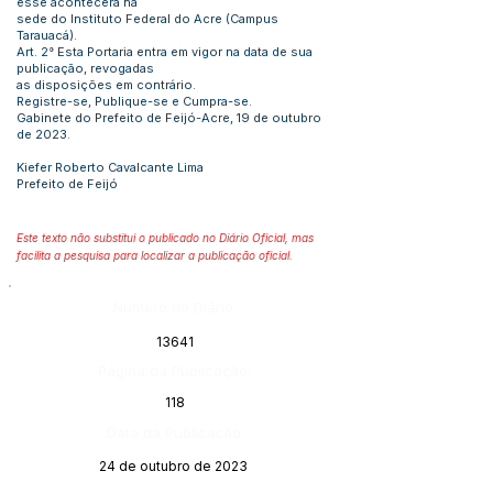
esse acontecerá na
sede do Instituto Federal do Acre (Campus
Tarauacá).
Art. 2° Esta Portaria entra em vigor na data de sua
publicação, revogadas
as disposições em contrário.
Registre-se, Publique-se e Cumpra-se.
Gabinete do Prefeito de Feijó-Acre, 19 de outubro
de 2023.
Kiefer Roberto Cavalcante Lima
Prefeito de Feijó
Este texto não substitui o publicado no Diário Oficial, mas
facilita a pesquisa para localizar a publicação oficial.
Número do Diário:
13641
Página da Publicação:
118
Data da Publicação:
24 de outubro de 2023