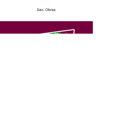
Órgão:
Sec. Obras
SERVIÇO DE ATENDIMENTO AO 
CIDADÃO (SIC) E OUVIDORIA
Prefeitura de Feijó - Estado do 
Acre
CNPJ 04.005.179/0001-20
💻Acesso online: 
SIC 
| 
Fale Conosco
 | 
Ouvidoria
| 
Portal de Transparência