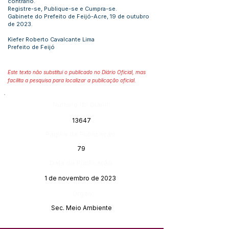
contrário.
Registre-se, Publique-se e Cumpra-se.
Gabinete do Prefeito de Feijó-Acre, 19 de outubro
de 2023.
Kiefer Roberto Cavalcante Lima
Prefeito de Feijó
Este texto não substitui o publicado no Diário Oficial, mas
facilita a pesquisa para localizar a publicação oficial.
Número do Diário:
13647
Página da Publicação:
79
Data da Publicação:
1 de novembro de 2023
Órgão:
Sec. Meio Ambiente