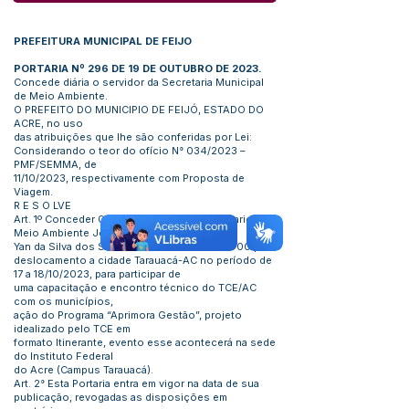
PREFEITURA MUNICIPAL DE FEIJO
PORTARIA Nº 296 DE 19 DE OUTUBRO DE 2023.
Concede diária o servidor da Secretaria Municipal
de Meio Ambiente.
O PREFEITO DO MUNICIPIO DE FEIJÓ, ESTADO DO
ACRE, no uso
das atribuições que lhe são conferidas por Lei:
Considerando o teor do ofício N° 034/2023 –
PMF/SEMMA, de
11/10/2023, respectivamente com Proposta de
Viagem.
R E S O LVE
Art. 1º Conceder 02 (duas) diárias ao Secretario de
Meio Ambiente José
Yan da Silva dos Santos CPF:
996.690.302-00
pelo
deslocamento a cidade Tarauacá-AC no período de
17 a 18/10/2023, para participar de
uma capacitação e encontro técnico do TCE/AC
com os municípios,
ação do Programa “Aprimora Gestão”, projeto
idealizado pelo TCE em
formato Itinerante, evento esse acontecerá na sede
do Instituto Federal
do Acre (Campus Tarauacá).
Art. 2° Esta Portaria entra em vigor na data de sua
publicação, revogadas as disposições em