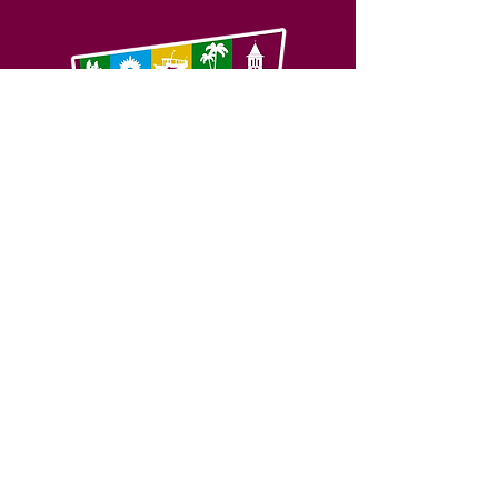
SERVIÇO DE ATENDIMENTO AO 
CIDADÃO (SIC) E OUVIDORIA
Prefeitura de Feijó - Estado do 
Acre
CNPJ 04.005.179/0001-20
💻Acesso online: 
SIC 
| 
Fale Conosco
 | 
Ouvidoria
| 
Portal de Transparência
📱Fone: +55 (68) 3463-2614 
🏢 Av. Plácido de Castro, 678, CEP 
69.960-000, Centro, Feijó, Acre, Brasil
📅 Segunda a sexta, das 7h às 14h 
- 