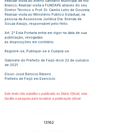
Realizar visita ao Aterro Sanitário Municipal de Rio
Branco; Realizar visita a FUNDAPE através do seu
Diretor Técnico o Prof. Dr. Camilo Lelis de Gouveia;
Realizar visita ao Ministério Público Estadual, na
pessoa da Assessora Jurídica Dra. Brenda de
Souza Araújo, responsável pelo feito.
Art. 2° Esta Portaria entra em vigor na data de sua
publicação, revogadas
as disposições em contrário.
Registre-se, Publique-se e Cumpra-se.
Gabinete do Prefeito de Feijó-Acre 22 de outubro
de 2021.
Elson José Benicio Ribeiro
Prefeito de Feijó em Exercício
Este texto não substitui o publicado no Diário Oficial, mas
facilita a pesquisa para localizar a publicação oficial.
Número do Diário:
13162
Página da Publicação: