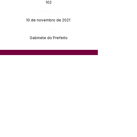
102
Data da Publicação:
10 de novembro de 2021
Órgão:
Gabinete do Prefeito
SERVIÇO DE ATENDIMENTO AO 
CIDADÃO (SIC) E OUVIDORIA
Prefeitura de Feijó - Estado do 
Acre
CNPJ 04.005.179/0001-20