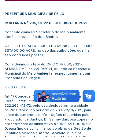
PREFEITURA MUNICIPAL DE FEIJÓ
PORTARIA Nº 295, DE 22 DE OUTUBRO DE 2021
Concede diária ao Secretário do Meio Ambiente
José Juarez Leitão dos Santos.
O PREFEITO EM EXERCICIO DO MUNICIPIO DE FEIJÓ,
ESTADO DO ACRE, no uso das atribuições que lhe
são conferidas por Lei:
Considerando o teor do OFÍCIO Nº 050/2021-
SEMMA-PMF, de 22/10/2021, oriundo da Secretaria
Municipal do Meio Ambiente respectivamente com
Propostas de Viagem.
R E S O L V E
Art. 1º Conceder 02 (duas) diárias ao Secretário
José Juarez Leitão dos Santos - CPF nº
322.262.412-72
, pelo seu deslocamento a cidade
de Rio Branco, no período de 26 a 28/10/2021, para
juntar documentos e informações requeridas pelo
Procurador de Justiça, Dr. Sammy Barbosa Lopes no
procedimento administrativo nº
09.2021.00000725-
0
, para fins de cumprimento do plano de Gestão de
Resíduos sólidos e Aterro Sanitário Municipal;