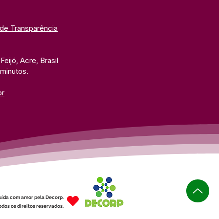
 de Transparência
eijó, Acre, Brasil
 minutos. 
br
uída com amor pela Decorp.
dos os direitos reservados.