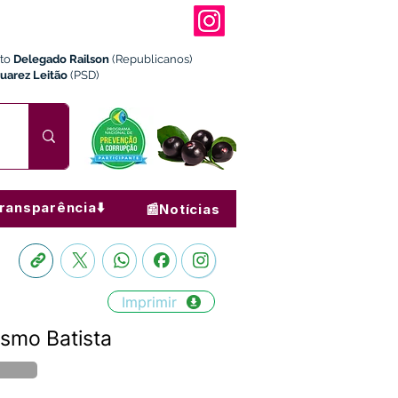
ito
Delegado Railson
(Republicanos)
Juarez Leitão
(PSD)
ransparência⬇️
📰Notícias
Imprimir
asmo Batista