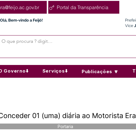
ura@feijo.ac.gov.br
Portal da Transparência
Olá, Bem-vindo a Feijó!
Prefe
Vice
O Governo⬇️
Serviços⬇️
T
Publicações 🔽
Conceder 01 (uma) diária ao Motorista Er
Portaria