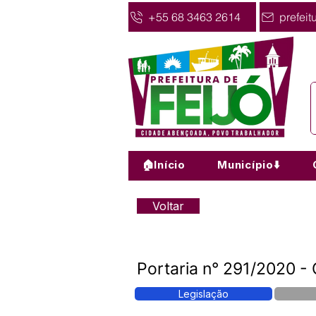
+55 68 3463 2614
prefeit
🏠Início
Município⬇️
Voltar
Portaria n° 291/2020 - 
Legislação