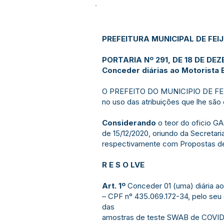
PREFEITURA MUNICIPAL DE FEI
PORTARIA Nº 291, DE 18 DE DE
Conceder diárias ao Motorista E
O PREFEITO DO MUNICIPIO DE FE
no uso das atribuições que lhe são 
Considerando
o teor do oficio 
de 15/12/2020, oriundo da Secretari
respectivamente com Propostas d
R E S O LVE
Art. 1º
Conceder 01 (uma) diária ao
– CPF n° 435.069.172-34, pelo seu 
das
amostras de teste SWAB de COVID-19