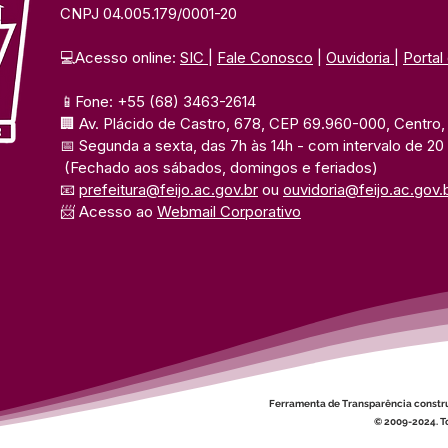
CNPJ 04.005.179/0001-20
💻Acesso online: 
SIC 
| 
Fale Conosco
 | 
Ouvidoria
| 
Portal
📱Fone: +55 (68) 3463-2614 
🏢 Av. Plácido de Castro, 678, CEP 69.960-000, Centro, F
📅 Segunda a sexta, das 7h às 14h 
- com intervalo de 20
(Fechado aos sábados, domingos e feriados)
📧 
prefeitura@feijo.ac.gov.br
 ou 
ouvidoria@feijo.ac.gov.
📨 Acesso ao 
Webmail Corporativo
Ferramenta de Transparência constr
© 2009-2024. To