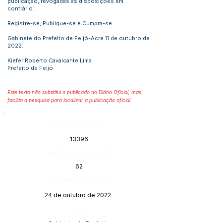
publicação, revogadas as disposições em
contrário.
Registre-se, Publique-se e Cumpra-se.
Gabinete do Prefeito de Feijó-Acre 11 de outubro de
2022.
Kiefer Roberto Cavalcante Lima
Prefeito de Feijó
Este texto não substitui o publicado no Diário Oficial, mas
facilita a pesquisa para localizar a publicação oficial.
Número do Diário:
13396
Página da Publicação:
62
Data da Publicação:
24 de outubro de 2022
Órgão: