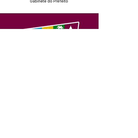
Gabinete do Prefeito
SERVIÇO DE ATENDIMENTO AO 
CIDADÃO (SIC) E OUVIDORIA
Prefeitura de Feijó - Estado do 
Acre
CNPJ 04.005.179/0001-20
💻Acesso online: 
SIC 
| 
Fale Conosco
 | 
Ouvidoria
| 
Portal de Transparência
📱Fone: +55 (68) 3463-2614 
🏢 Av. Plácido de Castro, 678, CEP 