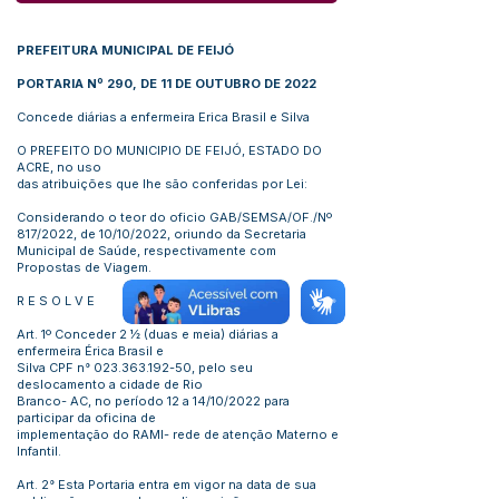
PREFEITURA MUNICIPAL DE FEIJÓ
PORTARIA Nº 290, DE 11 DE OUTUBRO DE 2022
Concede diárias a enfermeira Erica Brasil e Silva
O PREFEITO DO MUNICIPIO DE FEIJÓ, ESTADO DO
ACRE, no uso
das atribuições que lhe são conferidas por Lei:
Considerando o teor do oficio GAB/SEMSA/OF./Nº
817/2022, de 10/10/2022, oriundo da Secretaria
Municipal de Saúde, respectivamente com
Propostas de Viagem.
R E S O L V E
Art. 1º Conceder 2 ½ (duas e meia) diárias a
enfermeira Érica Brasil e
Silva CPF n°
023.363.192-50
, pelo seu
deslocamento a cidade de Rio
Branco- AC, no período 12 a 14/10/2022 para
participar da oficina de
implementação do RAMI- rede de atenção Materno e
Infantil.
Art. 2° Esta Portaria entra em vigor na data de sua