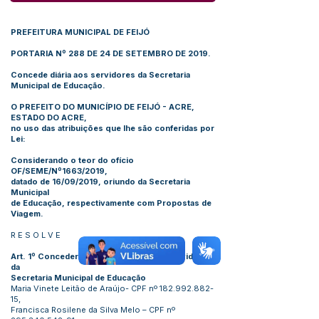
PREFEITURA MUNICIPAL DE FEIJÓ
PORTARIA Nº 288 DE 24 DE SETEMBRO DE 2019.
Concede diária aos servidores da Secretaria
Municipal de Educação.
O PREFEITO DO MUNICÍPIO DE FEIJÓ - ACRE,
ESTADO DO ACRE,
no uso das atribuições que lhe são conferidas por
Lei:
Considerando o teor do ofício
OF/SEME/Nº1663/2019,
datado de 16/09/2019, oriundo da Secretaria
Municipal
de Educação, respectivamente com Propostas de
Viagem.
R E S O L V E
Art. 1º Conceder 02 (duas) diárias aos Servidores
da
Secretaria Municipal de Educação
Maria Vinete Leitão de Araújo- CPF nº
182.992.882-
15
,
Francisca Rosilene da Silva Melo – CPF nº