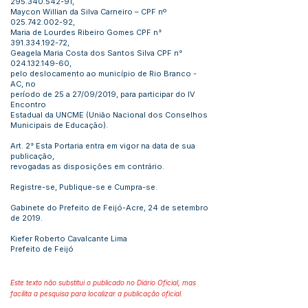
295.340.542-91
,
Maycon Willian da Silva Carneiro – CPF nº
025.742.002-92
,
Maria de Lourdes Ribeiro Gomes CPF n°
391.334.192-72
,
Geagela Maria Costa dos Santos Silva CPF n°
024.132.149-60
,
pelo deslocamento ao município de Rio Branco -
AC, no
período de 25 a 27/09/2019, para participar do IV
Encontro
Estadual da UNCME (União Nacional dos Conselhos
Municipais de Educação).
Art. 2° Esta Portaria entra em vigor na data de sua
publicação,
revogadas as disposições em contrário.
Registre-se, Publique-se e Cumpra-se.
Gabinete do Prefeito de Feijó-Acre, 24 de setembro
de 2019.
Kiefer Roberto Cavalcante Lima
Prefeito de Feijó
Este texto não substitui o publicado no Diário Oficial, mas
facilita a pesquisa para localizar a publicação oficial.