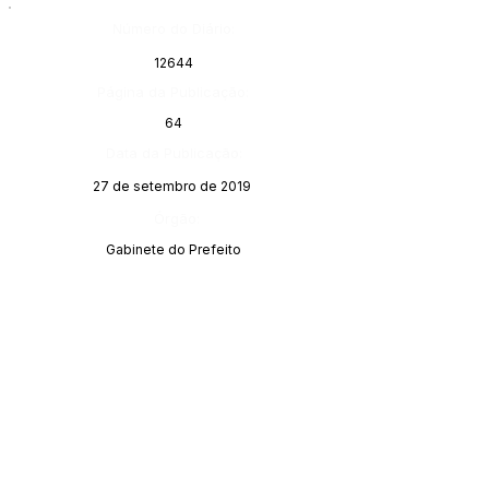
Número do Diário:
12644
Página da Publicação:
64
Data da Publicação:
27 de setembro de 2019
Órgão:
Gabinete do Prefeito