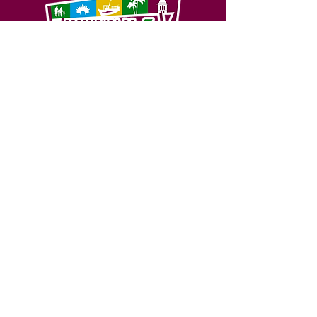
SERVIÇO DE ATENDIMENTO AO 
CIDADÃO (SIC) E OUVIDORIA
Prefeitura de Feijó - Estado do 
Acre
CNPJ 04.005.179/0001-20
💻Acesso online: 
SIC 
| 
Fale Conosco
 | 
Ouvidoria
| 
Portal de Transparência
📱Fone: +55 (68) 3463-2614 
🏢 Av. Plácido de Castro, 678, CEP 
69.960-000, Centro, Feijó, Acre, Brasil
📅 Segunda a sexta, das 7h às 14h 
- 
com intervalo de 20 minutos. 
(Fechado aos sábados, domingos e 