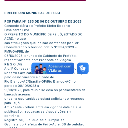
PREFEITURA MUNICIPAL DE FEIJO
PORTARIA Nº 283 DE 06 DE OUTUBRO DE 2023.
Concede diária ao Prefeito Kiefer Roberto
Cavalcante Lima.
O PREFEITO DO MUNICÍPIO DE FEIJÓ, ESTADO DO
ACRE, no uso
das atribuições que lhe são conferidas por Lei:
Considerando o teor do ofício N° 334/2023 –
PMF/GAPRE, de
05/10/2023, oriundo do Gabinete do Prefeito,
respectivamente com Proposta de Viagem.
R E S O LVE
Art. 1º Conceder 05 (cinco) diárias ao Prefeito Kiefer
Roberto Cavalcante Lima – CPF:
308.709.682-20
,
pelo deslocamento a cidade de
Rio Branco-AC/Brasília-DF/Rio Branco-AC no
período 08/10/2023 a
13/10/2023, para reunir-se com os parlamentares da
bancada acreana,
onde na oportunidade estará solicitando recursos
para Feijó.
Art. 2° Esta Portaria entra em vigor na data de sua
publicação, revogadas as disposições em
contrário.
Registre-se, Publique-se e Cumpra-se.
Gabinete do Prefeito de Feijó-Acre, 06 de outubro