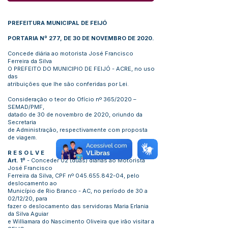
PREFEITURA MUNICIPAL DE FEIJÓ
PORTARIA Nº 277, DE 30 DE NOVEMBRO DE 2020.
Concede diária ao motorista José Francisco
Ferreira da Silva
O PREFEITO DO MUNICIPIO DE FEIJÓ - ACRE, no uso
das
atribuições que lhe são conferidas por Lei.
Consideração o teor do Ofício nº 365/2020 –
SEMAD/PMF,
datado de 30 de novembro de 2020, oriundo da
Secretaria
de Administração, respectivamente com proposta
de viagem.
R E S O L V E
Art. 1º
- Conceder 02 (duas) diárias ao Motorista
José Francisco
Ferreira da Silva, CPF nº
045.655.842-04
, pelo
deslocamento ao
Município de Rio Branco - AC, no período de 30 a
02/12/20, para
fazer o deslocamento das servidoras Maria Erlania
da Silva Aguiar
e Williamara do Nascimento Oliveira que irão visitar a