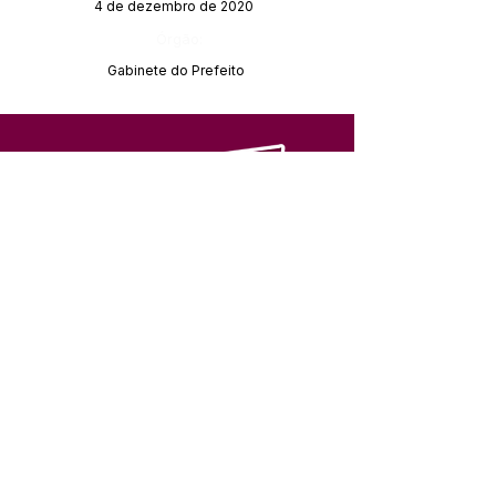
4 de dezembro de 2020
Órgão:
Gabinete do Prefeito
SERVIÇO DE ATENDIMENTO AO 
CIDADÃO (SIC) E OUVIDORIA
Prefeitura de Feijó - Estado do 
Acre
CNPJ 04.005.179/0001-20
💻Acesso online: 
SIC 
| 
Fale Conosco
 | 
Ouvidoria
| 
Portal de Transparência