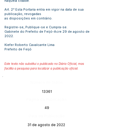
naquela cidade.
Art. 2° Esta Portaria entra em vigor na data de sua
publicação, revogadas
as disposições em contrário.
Registre-se, Publique-se e Cumpra-se.
Gabinete do Prefeito de Feijó-Acre 29 de agosto de
2022.
Kiefer Roberto Cavalcante Lima
Prefeito de Feijó
Este texto não substitui o publicado no Diário Oficial, mas
facilita a pesquisa para localizar a publicação oficial.
Número do Diário:
13361
Página da Publicação:
49
Data da Publicação:
31 de agosto de 2022