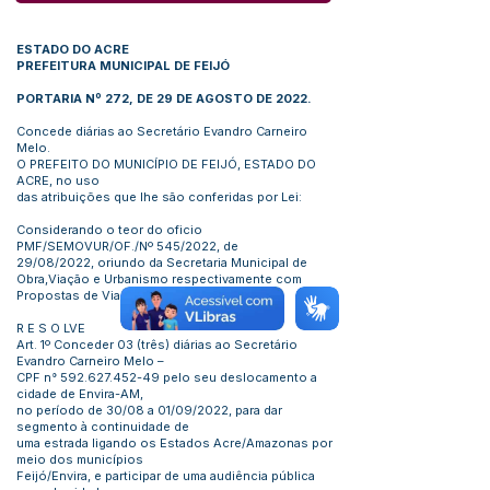
ESTADO DO ACRE
PREFEITURA MUNICIPAL DE FEIJÓ
PORTARIA Nº 272, DE 29 DE AGOSTO DE 2022.
Concede diárias ao Secretário Evandro Carneiro
Melo.
O PREFEITO DO MUNICÍPIO DE FEIJÓ, ESTADO DO
ACRE, no uso
das atribuições que lhe são conferidas por Lei:
Considerando o teor do oficio
PMF/SEMOVUR/OF./Nº 545/2022, de
29/08/2022, oriundo da Secretaria Municipal de
Obra,Viação e Urbanismo respectivamente com
Propostas de Viagem.
R E S O LVE
Art. 1º Conceder 03 (três) diárias ao Secretário
Evandro Carneiro Melo –
CPF n°
592.627.452-49
pelo seu deslocamento a
cidade de Envira-AM,
no período de 30/08 a 01/09/2022, para dar
segmento à continuidade de
uma estrada ligando os Estados Acre/Amazonas por
meio dos municípios
Feijó/Envira, e participar de uma audiência pública