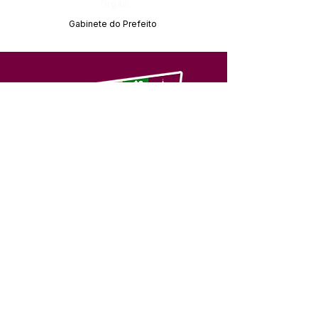
Órgão:
Gabinete do Prefeito
SERVIÇO DE ATENDIMENTO AO 
CIDADÃO (SIC) E OUVIDORIA
Prefeitura de Feijó - Estado do 
Acre
CNPJ 04.005.179/0001-20
💻Acesso online: 
SIC 
| 
Fale Conosco
 | 
Ouvidoria
| 
Portal de Transparência