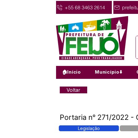
+55 68 3463 2614
prefeit
🏠Início
Município⬇️
Voltar
Portaria n° 271/2022 - 
Legislação