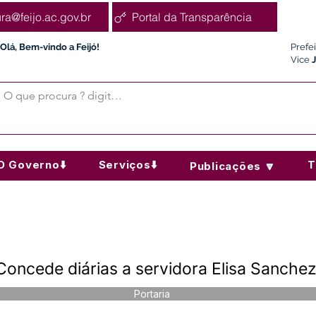
ura@feijo.ac.gov.br
Portal da Transparência
Olá, Bem-vindo a Feijó!
Prefe
Vice
O Governo⬇️
Serviços⬇️
T
Publicações 🔽
Concede diárias a servidora Elisa Sanchez
Portaria