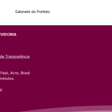
Órgão:
Gabinete do Prefeito
UVIDORIA
 de Transparência
eijó, Acre, Brasil
 minutos. 
br