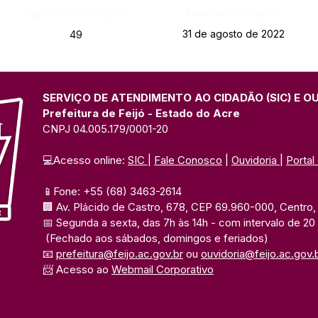
Página da Publicação:
Data da Publicação:
31 de agosto de 2022
49
SERVIÇO DE ATENDIMENTO AO CIDADÃO (SIC) E O
Prefeitura de Feijó - Estado do Acre
CNPJ 04.005.179/0001-20
💻Acesso online: 
SIC 
| 
Fale Conosco
 | 
Ouvidoria
| 
Portal
📱Fone: +55 (68) 3463-2614 
🏢 Av. Plácido de Castro, 678, CEP 69.960-000, Centro, F
📅 Segunda a sexta, das 7h às 14h 
- com intervalo de 20
(Fechado aos sábados, domingos e feriados)
📧 
prefeitura@feijo.ac.gov.br
 ou 
ouvidoria@feijo.ac.gov.
📨 Acesso ao 
Webmail Corporativo