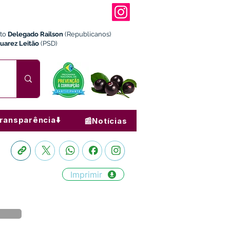
ito
Delegado Railson
(Republicanos)
Juarez Leitão
(PSD)
ransparência⬇️
📰Notícias
Imprimir