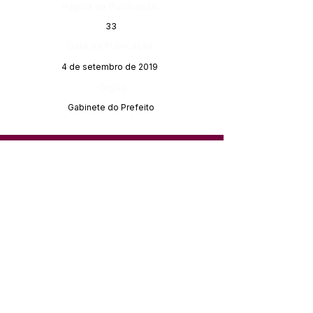
Página da Publicação:
33
Data da Publicação:
4 de setembro de 2019
Órgão:
Gabinete do Prefeito
SERVIÇO DE ATENDIMENTO AO 
CIDADÃO (SIC) E OUVIDORIA
Prefeitura de Feijó - Estado do 
Acre