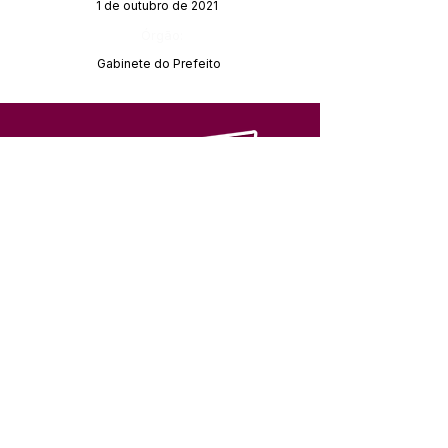
1 de outubro de 2021
Órgão:
Gabinete do Prefeito
SERVIÇO DE ATENDIMENTO AO 
CIDADÃO (SIC) E OUVIDORIA
Prefeitura de Feijó - Estado do 
Acre
CNPJ 04.005.179/0001-20
💻Acesso online: 
SIC 
| 
Fale Conosco
 | 
Ouvidoria
| 
Portal de Transparência