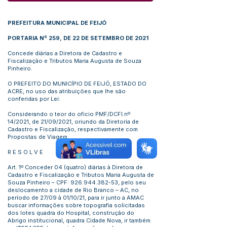
PREFEITURA MUNICIPAL DE FEIJÓ
PORTARIA Nº 259, DE 22 DE SETEMBRO DE 2021
Concede diárias a Diretora de Cadastro e
Fiscalização e Tributos Maria Augusta de Souza
Pinheiro.
O PREFEITO DO MUNICÍPIO DE FEIJÓ, ESTADO DO
ACRE, no uso das atribuições que lhe são
conferidas por Lei:
Considerando o teor do oficio PMF/DCFI.nº
14/2021, de 21/09/2021, oriundo da Diretoria de
Cadastro e Fiscalização, respectivamente com
Propostas de Viagem.
R E S O L V E
Art. 1º Conceder 04 (quatro) diárias à Diretora de
Cadastro e Fiscalização e Tributos Maria Augusta de
Souza Pinheiro – CPF:
926.944.382-53
, pelo seu
deslocamento a cidade de Rio Branco – AC, no
período de 27/09 à 01/10/21, para ir junto a AMAC
buscar informações sobre topografia solicitadas
dos lotes quadra do Hospital, construção do
Abrigo institucional, quadra Cidade Nova, ir também