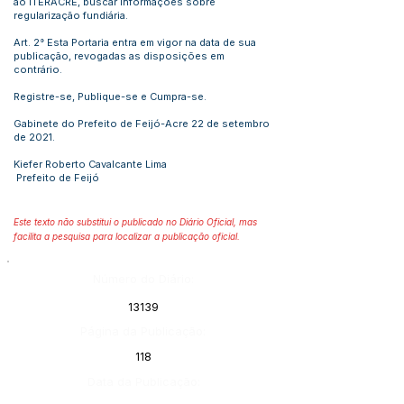
ao ITERACRE, buscar informações sobre
regularização fundiária.
Art. 2° Esta Portaria entra em vigor na data de sua
publicação, revogadas as disposições em
contrário.
Registre-se, Publique-se e Cumpra-se.
Gabinete do Prefeito de Feijó-Acre 22 de setembro
de 2021.
Kiefer Roberto Cavalcante Lima
Prefeito de Feijó
Este texto não substitui o publicado no Diário Oficial, mas
facilita a pesquisa para localizar a publicação oficial.
Número do Diário:
13139
Página da Publicação:
118
Data da Publicação: