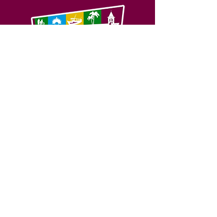
SERVIÇO DE ATENDIMENTO AO 
CIDADÃO (SIC) E OUVIDORIA
Prefeitura de Feijó - Estado do 
Acre
CNPJ 04.005.179/0001-20
💻Acesso online: 
SIC 
| 
Fale Conosco
 | 
Ouvidoria
| 
Portal de Transparência
📱Fone: +55 (68) 3463-2614 
🏢 Av. Plácido de Castro, 678, CEP 
69.960-000, Centro, Feijó, Acre, Brasil
📅 Segunda a sexta, das 7h às 14h 
- 