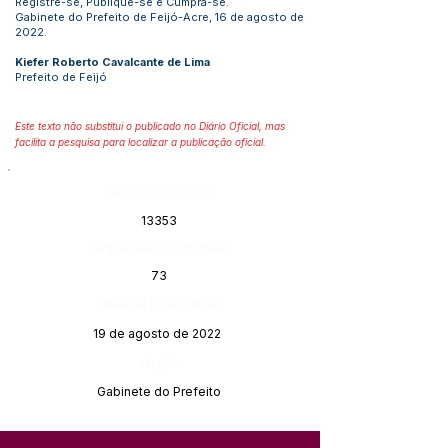
Registre-se, Publique-se e Cumpra-se.
Gabinete do Prefeito de Feijó-Acre, 16 de agosto de
2022.
Kiefer Roberto Cavalcante de Lima
Prefeito de Feijó
Este texto não substitui o publicado no Diário Oficial, mas
facilita a pesquisa para localizar a publicação oficial.
Número do Diário:
13353
Página da Publicação:
73
Data da Publicação:
19 de agosto de 2022
Órgão:
Gabinete do Prefeito