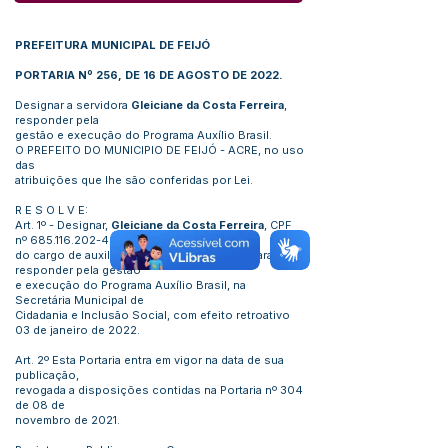
PREFEITURA MUNICIPAL DE FEIJÓ
PORTARIA Nº 256, DE 16 DE AGOSTO DE 2022.
Designar a servidora
Gleiciane da Costa Ferreira
,
responder pela
gestão e execução do Programa Auxílio Brasil.
O PREFEITO DO MUNICIPIO DE FEIJÓ - ACRE, no uso
das
atribuições que lhe são conferidas por Lei.
R E S O L V E:
Art. 1º - Designar,
Gleiciane da Costa Ferreira
, CPF
nº
685.116.202-49
,
do cargo de auxiliar de serviços diversos, para
responder pela gestão
e execução do Programa Auxílio Brasil, na
Secretária Municipal de
Cidadania e Inclusão Social, com efeito retroativo
03 de janeiro de 2022.
Art. 2º Esta Portaria entra em vigor na data de sua
publicação,
revogada a disposições contidas na Portaria nº 304
de 08 de
novembro de 2021.