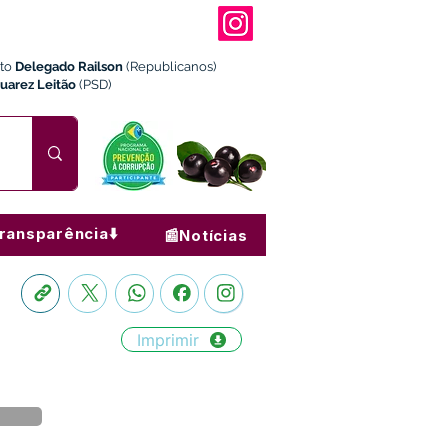
ito
Delegado Railson
(Republicanos)
Juarez Leitão
(PSD)
ransparência⬇️
📰Notícias
Imprimir