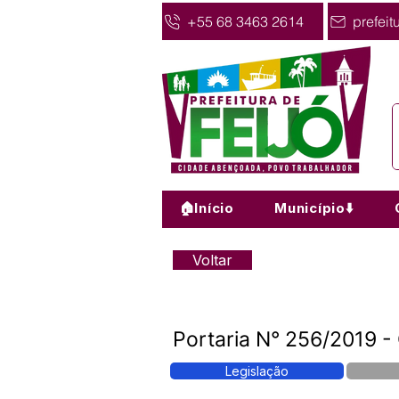
+55 68 3463 2614
prefeit
🏠Início
Município⬇️
Voltar
Portaria N° 256/2019 -
Legislação