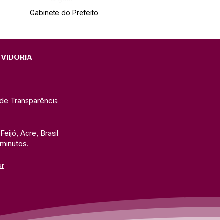
Gabinete do Prefeito
UVIDORIA
 de Transparência
eijó, Acre, Brasil
 minutos. 
br