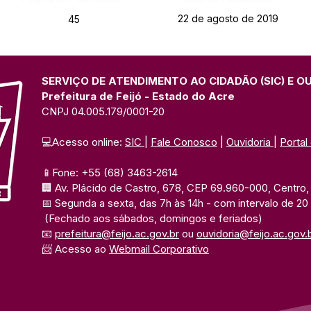
22 de agosto de 2019
45
SERVIÇO DE ATENDIMENTO AO CIDADÃO (SIC) E O
Prefeitura de Feijó - Estado do Acre
CNPJ 04.005.179/0001-20
💻Acesso online: 
SIC 
| 
Fale Conosco
 | 
Ouvidoria
| 
Portal
📱Fone: +55 (68) 3463-2614 
🏢 Av. Plácido de Castro, 678, CEP 69.960-000, Centro, F
📅 Segunda a sexta, das 7h às 14h 
- com intervalo de 20
(Fechado aos sábados, domingos e feriados)
📧 
prefeitura@feijo.ac.gov.br
 ou 
ouvidoria@feijo.ac.gov.
📨 Acesso ao 
Webmail Corporativo