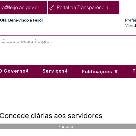
ura@feijo.ac.gov.br
Portal da Transparência
Olá, Bem-vindo a Feijó!
Prefe
Vice
O Governo⬇️
Serviços⬇️
T
Publicações 🔽
 Concede diárias aos servidores
Portaria