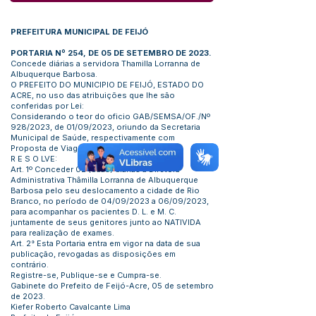
PREFEITURA MUNICIPAL DE FEIJÓ
PORTARIA Nº 254, DE 05 DE SETEMBRO DE 2023.
Concede diárias a servidora Thamilla Lorranna de
Albuquerque Barbosa.
O PREFEITO DO MUNICIPIO DE FEIJÓ, ESTADO DO
ACRE, no uso das atribuições que lhe são
conferidas por Lei:
Considerando o teor do oficio GAB/SEMSA/OF./Nº
928/2023, de 01/09/2023, oriundo da Secretaria
Municipal de Saúde, respectivamente com
Proposta de Viagem.
R E S O LVE:
Art. 1º Conceder 02 (duas) diárias a Diretora
Administrativa Thâmilla Lorranna de Albuquerque
Barbosa pelo seu deslocamento a cidade de Rio
Branco, no período de 04/09/2023 a 06/09/2023,
para acompanhar os pacientes D. L. e M. C.
juntamente de seus genitores junto ao NATIVIDA
para realização de exames.
Art. 2° Esta Portaria entra em vigor na data de sua
publicação, revogadas as disposições em
contrário.
Registre-se, Publique-se e Cumpra-se.
Gabinete do Prefeito de Feijó-Acre, 05 de setembro
de 2023.
Kiefer Roberto Cavalcante Lima