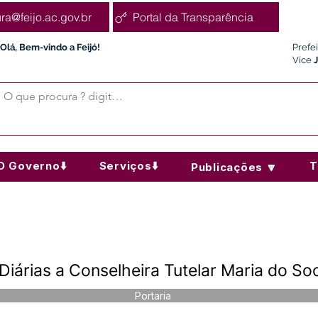
ura@feijo.ac.gov.br
Portal da Transparência
Olá, Bem-vindo a Feijó!
Prefe
Vice
O Governo⬇️
Serviços⬇️
T
Publicações 🔽
Diárias a Conselheira Tutelar Maria do So
Portaria