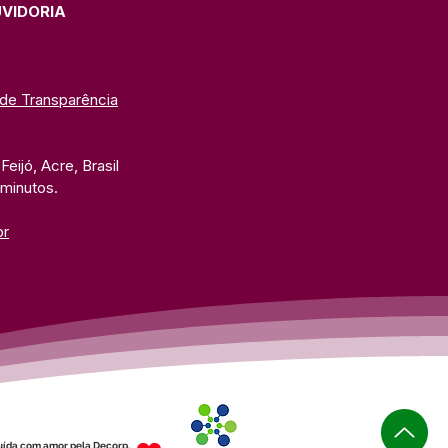
UVIDORIA
 de Transparência
eijó, Acre, Brasil
 minutos. 
br
uída com amor pela Decorp.