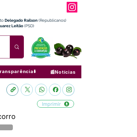
ito
Delegado Railson
(Republicanos)
Juarez Leitão
(PSD)
ransparência⬇️
📰Notícias
Imprimir
corro