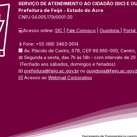
SERVIÇO DE ATENDIMENTO AO CIDADÃO (SIC) E O
Prefeitura de Feijó - Estado do Acre
CNPJ 04.005.179/0001-20
💻Acesso online: 
SIC 
| 
Fale Conosco
 | 
Ouvidoria
| 
Portal
📱Fone: +55 (68) 3463-2614 
🏢 Av. Plácido de Castro, 678, CEP 69.960-000, Centro, F
📅 Segunda a sexta, das 7h às 14h 
- com intervalo de 20
(Fechado aos sábados, domingos e feriados)
📧 
prefeitura@feijo.ac.gov.br
 ou 
ouvidoria@feijo.ac.gov.
📨 Acesso ao 
Webmail Corporativo
Ferramenta de Transparência constr