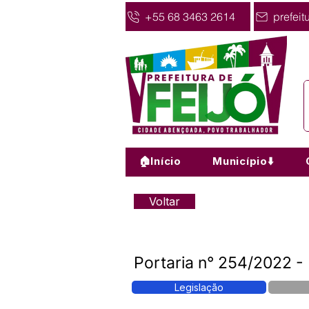
+55 68 3463 2614
prefeit
🏠Início
Município⬇️
Voltar
Portaria n° 254/2022 - 
Legislação