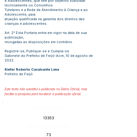
e Adolescentes, que tem por objetivo subsidiar
tecnicamente os Conselhos
Tutelares e a Rede de Atendimento à Criança e ao
Adolescente, para
atuação qualificada na garantia dos direitos das
crianças e adolescentes.
Art. 2° Esta Portaria entra em vigor na data de sua
publicação,
revogadas as disposições em contrário.
Registre-se, Publique-se e Cumpra-se.
Gabinete do Prefeito de Feijó-Acre, 10 de agosto de
2022.
Kiefer Roberto Cavalcante Lima
Prefeito de Feijó
Este texto não substitui o publicado no Diário Oficial, mas
facilita a pesquisa para localizar a publicação oficial.
Número do Diário:
13353
Página da Publicação:
73