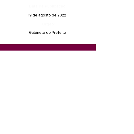
Data da Publicação:
19 de agosto de 2022
Órgão:
Gabinete do Prefeito
SERVIÇO DE ATENDIMENTO AO 
CIDADÃO (SIC) E OUVIDORIA
Prefeitura de Feijó - Estado do 
Acre
CNPJ 04.005.179/0001-20