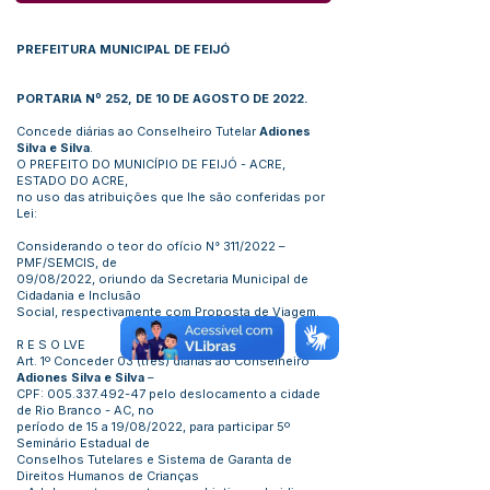
PREFEITURA MUNICIPAL DE FEIJÓ
PORTARIA Nº 252, DE 10 DE AGOSTO DE 2022.
Concede diárias ao Conselheiro Tutelar
Adiones
Silva e Silva
.
O PREFEITO DO MUNICÍPIO DE FEIJÓ - ACRE,
ESTADO DO ACRE,
no uso das atribuições que lhe são conferidas por
Lei:
Considerando o teor do ofício N° 311/2022 –
PMF/SEMCIS, de
09/08/2022, oriundo da Secretaria Municipal de
Cidadania e Inclusão
Social, respectivamente com Proposta de Viagem.
R E S O LVE
Art. 1º Conceder 03 (três) diárias ao Conselheiro
Adiones Silva e Silva
–
CPF:
005.337.492-47
pelo deslocamento a cidade
de Rio Branco - AC, no
período de 15 a 19/08/2022, para participar 5º
Seminário Estadual de
Conselhos Tutelares e Sistema de Garanta de
Direitos Humanos de Crianças