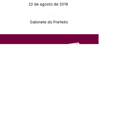
22 de agosto de 2019
Órgão:
Gabinete do Prefeito
SERVIÇO DE ATENDIMENTO AO 
CIDADÃO (SIC) E OUVIDORIA
Prefeitura de Feijó - Estado do 
Acre
CNPJ 04.005.179/0001-20
💻Acesso online: 
SIC 
| 
Fale Conosco
 | 
Ouvidoria
| 
Portal de Transparência