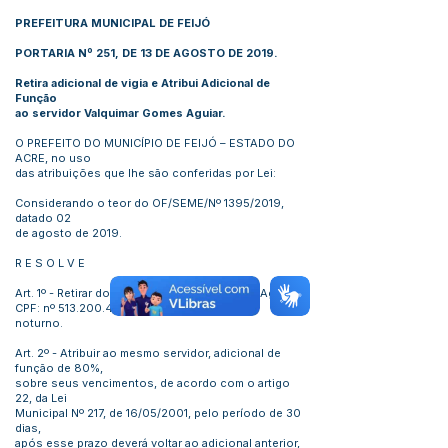
PREFEITURA MUNICIPAL DE FEIJÓ
PORTARIA Nº 251, DE 13 DE AGOSTO DE 2019.
Retira adicional de vigia e Atribui Adicional de
Função
ao servidor Valquimar Gomes Aguiar.
O PREFEITO DO MUNICÍPIO DE FEIJÓ – ESTADO DO
ACRE, no uso
das atribuições que lhe são conferidas por Lei:
Considerando o teor do OF/SEME/Nº 1395/2019,
datado 02
de agosto de 2019.
R E S O L V E
Art. 1º - Retirar do servidor Valquimar Gomes Aguiar
CPF: nº
513.200.452-00
o adicional de vigia
noturno.
Art. 2º - Atribuir ao mesmo servidor, adicional de
função de 80%,
sobre seus vencimentos, de acordo com o artigo
22, da Lei
Municipal Nº 217, de 16/05/2001, pelo período de 30
dias,
após esse prazo deverá voltar ao adicional anterior,