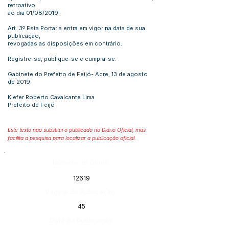
retroativo
ao dia 01/08/2019.
Art. 3º Esta Portaria entra em vigor na data de sua
publicação,
revogadas as disposições em contrário.
Registre-se, publique-se e cumpra-se.
Gabinete do Prefeito de Feijó- Acre, 13 de agosto
de 2019.
Kiefer Roberto Cavalcante Lima
Prefeito de Feijó
Este texto não substitui o publicado no Diário Oficial, mas
facilita a pesquisa para localizar a publicação oficial.
Número do Diário:
12619
Página da Publicação:
45
Data da Publicação: