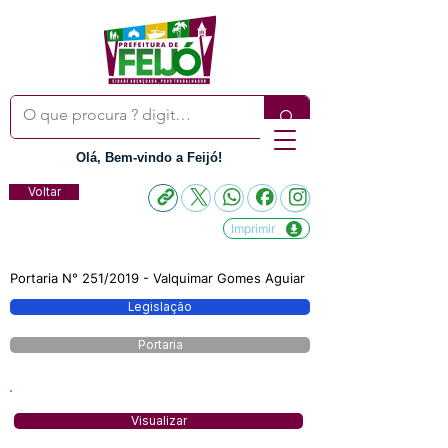
Olá, Bem-vindo a Feijó!
Voltar
Imprimir
Portaria N° 251/2019 - Valquimar Gomes Aguiar
Legislação
Portaria
Visualizar