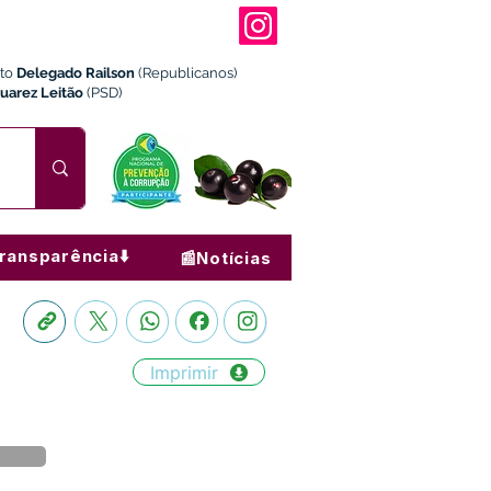
ito
Delegado Railson
(Republicanos)
Juarez Leitão
(PSD)
ransparência⬇️
📰Notícias
Imprimir