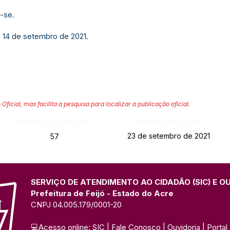
-se.
, 14 de setembro de 2021.
 Oficial, mas facilita a pesquisa para localizar a publicação oficial.
Página da Publicação:
Data da Publicação:
23 de setembro de 2021
57
SERVIÇO DE ATENDIMENTO AO CIDADÃO (SIC) E O
Prefeitura de Feijó - Estado do Acre
CNPJ 04.005.179/0001-20
💻Acesso online: 
SIC 
| 
Fale Conosco
 | 
Ouvidoria
| 
Portal