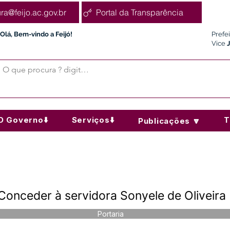
ura@feijo.ac.gov.br
Portal da Transparência
Olá, Bem-vindo a Feijó!
Prefe
Vice
O Governo⬇️
Serviços⬇️
T
Publicações 🔽
Conceder à servidora Sonyele de Oliveira
Portaria