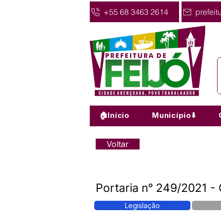
+55 68 3463 2614
prefeit
🏠Início
Município⬇️
Voltar
Portaria n° 249/2021 - 
Legislação