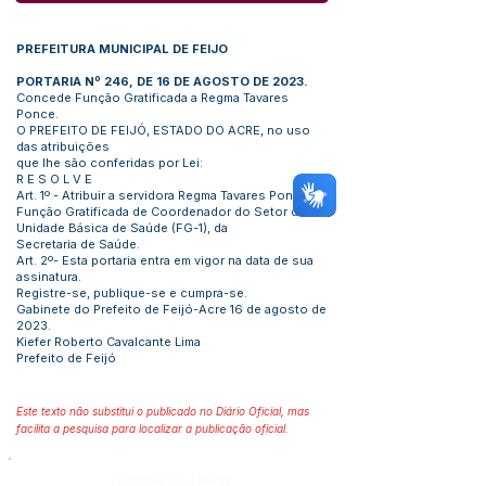
PREFEITURA MUNICIPAL DE FEIJO
PORTARIA Nº 246, DE 16 DE AGOSTO DE 2023.
Concede Função Gratificada a Regma Tavares
Ponce.
O PREFEITO DE FEIJÓ, ESTADO DO ACRE, no uso
das atribuições
que lhe são conferidas por Lei:
R E S O L V E
Art. 1º - Atribuir a servidora Regma Tavares Ponce, a
Função Gratificada de Coordenador do Setor de
Unidade Básica de Saúde (FG-1), da
Secretaria de Saúde.
Art. 2º- Esta portaria entra em vigor na data de sua
assinatura.
Registre-se, publique-se e cumpra-se.
Gabinete do Prefeito de Feijó-Acre 16 de agosto de
2023.
Kiefer Roberto Cavalcante Lima
Prefeito de Feijó
Este texto não substitui o publicado no Diário Oficial, mas
facilita a pesquisa para localizar a publicação oficial.
Número do Diário: