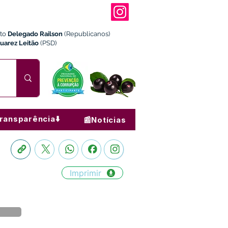
ito
Delegado Railson
(Republicanos)
Juarez Leitão
(PSD)
ransparência⬇️
📰Notícias
Imprimir