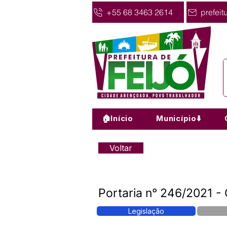
+55 68 3463 2614
prefeit
🏠Início
Município⬇️
Voltar
Portaria n° 246/2021 -
Legislação