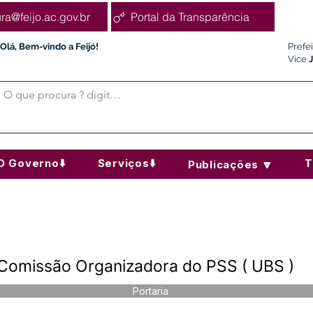
ura@feijo.ac.gov.br
Portal da Transparência
Olá, Bem-vindo a Feijó!
Prefe
Vice
O Governo⬇️
Serviços⬇️
T
Publicações 🔽
 Comissão Organizadora do PSS ( UBS )
Portaria