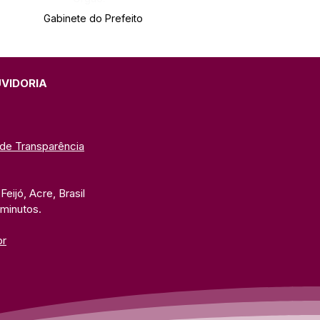
Gabinete do Prefeito
UVIDORIA
 de Transparência
eijó, Acre, Brasil
 minutos. 
br