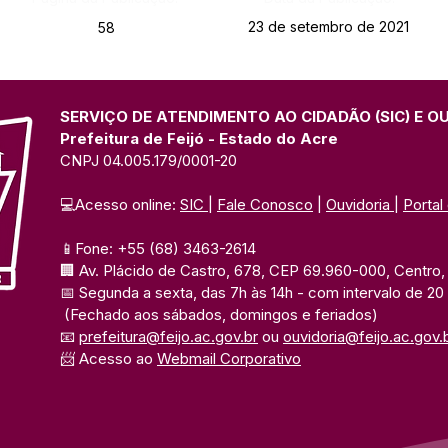
23 de setembro de 2021
58
SERVIÇO DE ATENDIMENTO AO CIDADÃO (SIC) E O
Prefeitura de Feijó - Estado do Acre
CNPJ 04.005.179/0001-20
💻Acesso online: 
SIC 
| 
Fale Conosco
 | 
Ouvidoria
| 
Portal
📱Fone: +55 (68) 3463-2614 
🏢 Av. Plácido de Castro, 678, CEP 69.960-000, Centro, F
📅 Segunda a sexta, das 7h às 14h 
- com intervalo de 20
(Fechado aos sábados, domingos e feriados)
📧 
prefeitura@feijo.ac.gov.br
 ou 
ouvidoria@feijo.ac.gov.
📨 Acesso ao 
Webmail Corporativo