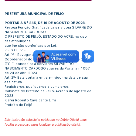
PREFEITURA MUNICIPAL DE FEIJO
PORTARIA Nº 245, DE 16 DE AGOSTO DE 2023.
Revoga Função Gratificada da servidora SILVANE DO
NASCIMENTO CARDOSO.
O PREFEITO DE FEIJÓ, ESTADO DO ACRE, no uso
das atribuições
que lhe são conferidas por Lei:
R E S O L V E
Art. 1º - Revogar a Função Gratificada de
Coordenador do Setor de Unidade Básica de Saúde
(FG-1) concedida a servidora SILVANE DO
NASCIMENTO CARDOSO através da Portaria n° 087
de 24 de abril 2023.
Art. 2º- Esta portaria entra em vigor na data de sua
assinatura.
Registre-se, publique-se e cumpra-se.
Gabinete do Prefeito de Feijó-Acre 16 de agosto de
2023.
Kiefer Roberto Cavalcante Lima
Prefeito de Feijó
Este texto não substitui o publicado no Diário Oficial, mas
facilita a pesquisa para localizar a publicação oficial.