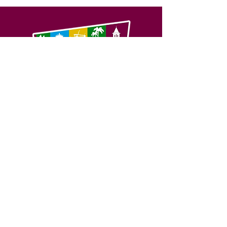
SERVIÇO DE ATENDIMENTO AO 
CIDADÃO (SIC) E OUVIDORIA
Prefeitura de Feijó - Estado do 
Acre
CNPJ 04.005.179/0001-20
💻Acesso online: 
SIC 
| 
Fale Conosco
 | 
Ouvidoria
| 
Portal de Transparência
📱Fone: +55 (68) 3463-2614 
🏢 Av. Plácido de Castro, 678, CEP 
69.960-000, Centro, Feijó, Acre, Brasil