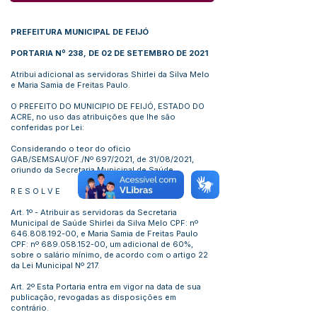
PREFEITURA MUNICIPAL DE FEIJÓ
PORTARIA Nº 238, DE 02 DE SETEMBRO DE 2021
Atribui adicional as servidoras Shirlei da Silva Melo
e Maria Samia de Freitas Paulo.
O PREFEITO DO MUNICIPIO DE FEIJÓ, ESTADO DO
ACRE, no uso das atribuições que lhe são
conferidas por Lei:
Considerando o teor do oficio
GAB/SEMSAU/OF./Nº 697/2021, de 31/08/2021,
oriundo da Secretaria Municipal de Saúde.
R E S O L V E
Art. 1º - Atribuir as servidoras da Secretaria
Municipal de Saúde Shirlei da Silva Melo CPF: nº
646.808.192-00
, e Maria Samia de Freitas Paulo
CPF: nº
689.058.152-00
, um adicional de 60%,
sobre o salário mínimo, de acordo com o artigo 22
da Lei Municipal Nº 217.
Art. 2º Esta Portaria entra em vigor na data de sua
publicação, revogadas as disposições em
contrário.