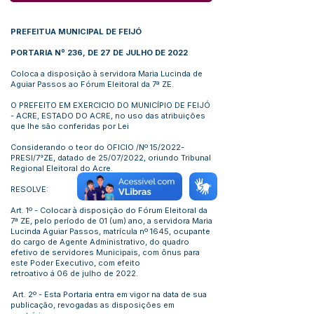
PREFEITUA MUNICIPAL DE FEIJÓ
PORTARIA Nº 236, DE 27 DE JULHO DE 2022
Coloca a disposição à servidora Maria Lucinda de
Aguiar Passos ao Fórum Eleitoral da 7ª ZE.
O PREFEITO EM EXERCICIO DO MUNICÍPIO DE FEIJÓ
- ACRE, ESTADO DO ACRE, no uso das atribuições
que lhe são conferidas por Lei
Considerando o teor do OFICIO /Nº 15/2022-
PRESI/7°ZE, datado de 25/07/2022, oriundo Tribunal
Regional Eleitoral do Acre.
RESOLVE:
Art. 1º - Colocar à disposição do Fórum Eleitoral da
7ª ZE, pelo período de 01 (um) ano, a servidora Maria
Lucinda Aguiar Passos, matrícula nº 1645, ocupante
do cargo de Agente Administrativo, do quadro
efetivo de servidores Municipais, com ônus para
este Poder Executivo, com efeito
retroativo á 06 de julho de 2022.
Art. 2º - Esta Portaria entra em vigor na data de sua
publicação, revogadas as disposições em