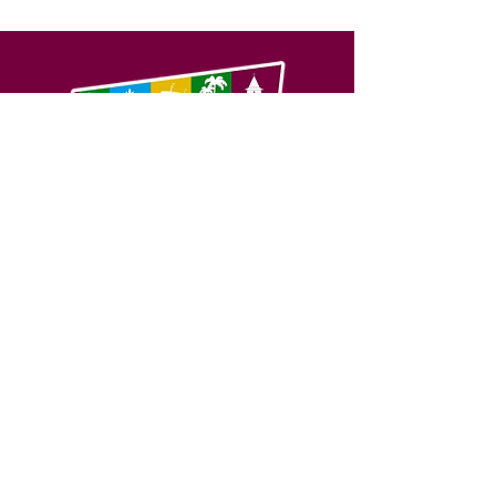
SERVIÇO DE ATENDIMENTO AO 
CIDADÃO (SIC) E OUVIDORIA
Prefeitura de Feijó - Estado do 
Acre
CNPJ 04.005.179/0001-20
💻Acesso online: 
SIC 
| 
Fale Conosco
 | 
Ouvidoria
| 
Portal de Transparência
📱Fone: +55 (68) 3463-2614 
🏢 Av. Plácido de Castro, 678, CEP 