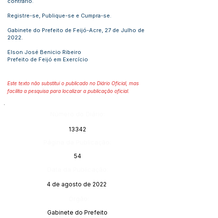
contrário.
Registre-se, Publique-se e Cumpra-se.
Gabinete do Prefeito de Feijó-Acre, 27 de Julho de
2022.
Elson José Benicio Ribeiro
Prefeito de Feijó em Exercício
Este texto não substitui o publicado no Diário Oficial, mas
facilita a pesquisa para localizar a publicação oficial.
Número do Diário:
13342
Página da Publicação:
54
Data da Publicação:
4 de agosto de 2022
Órgão:
Gabinete do Prefeito