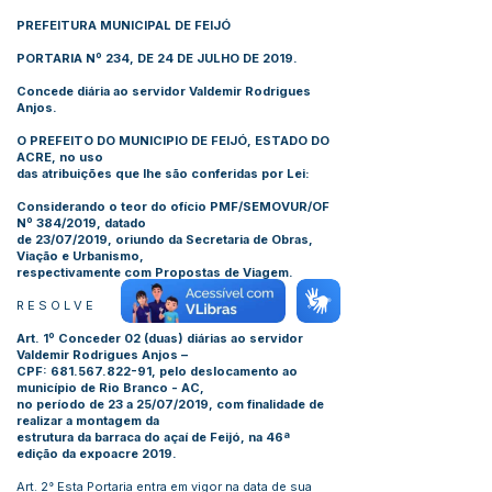
PREFEITURA MUNICIPAL DE FEIJÓ
PORTARIA Nº 234, DE 24 DE JULHO DE 2019.
Concede diária ao servidor Valdemir Rodrigues
Anjos.
O PREFEITO DO MUNICIPIO DE FEIJÓ, ESTADO DO
ACRE, no uso
das atribuições que lhe são conferidas por Lei:
Considerando o teor do ofício PMF/SEMOVUR/OF
Nº 384/2019, datado
de 23/07/2019, oriundo da Secretaria de Obras,
Viação e Urbanismo,
respectivamente com Propostas de Viagem.
R E S O L V E
Art. 1º Conceder 02 (duas) diárias ao servidor
Valdemir Rodrigues Anjos –
CPF:
681.567.822-91
, pelo deslocamento ao
município de Rio Branco - AC,
no período de 23 a 25/07/2019, com finalidade de
realizar a montagem da
estrutura da barraca do açaí de Feijó, na 46ª
edição da expoacre 2019.
Art. 2° Esta Portaria entra em vigor na data de sua