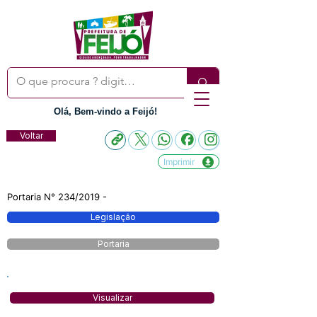
Olá, Bem-vindo a Feijó!
Voltar
Imprimir
Portaria N° 234/2019 -
Legislação
Portaria
Visualizar