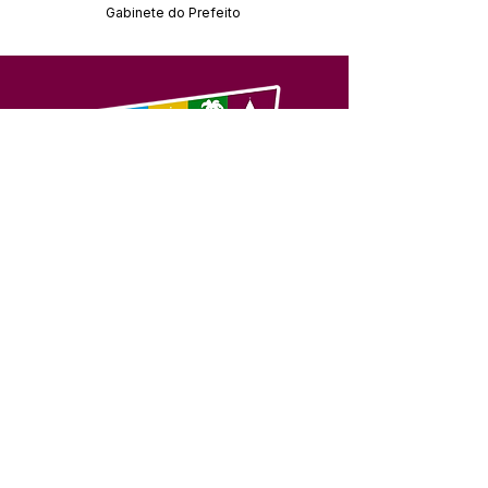
Gabinete do Prefeito
SERVIÇO DE ATENDIMENTO AO 
CIDADÃO (SIC) E OUVIDORIA
Prefeitura de Feijó - Estado do 
Acre
CNPJ 04.005.179/0001-20
💻Acesso online: 
SIC 
| 
Fale Conosco
 | 
Ouvidoria
| 
Portal de Transparência
📱Fone: +55 (68) 3463-2614 