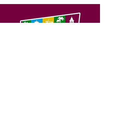
SERVIÇO DE ATENDIMENTO AO 
CIDADÃO (SIC) E OUVIDORIA
Prefeitura de Feijó - Estado do 
Acre
CNPJ 04.005.179/0001-20
💻Acesso online: 
SIC 
| 
Fale Conosco
 | 
Ouvidoria
| 
Portal de Transparência
📱Fone: +55 (68) 3463-2614 
🏢 Av. Plácido de Castro, 678, CEP 
69.960-000, Centro, Feijó, Acre, Brasil