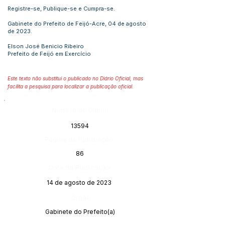
Registre-se, Publique-se e Cumpra-se.
Gabinete do Prefeito de Feijó-Acre, 04 de agosto
de 2023.
Elson José Benicio Ribeiro
Prefeito de Feijó em Exercício
Este texto não substitui o publicado no Diário Oficial, mas
facilita a pesquisa para localizar a publicação oficial.
Número do Diário:
13594
Página da Publicação:
86
Data da Publicação:
14 de agosto de 2023
Órgão:
Gabinete do Prefeito(a)