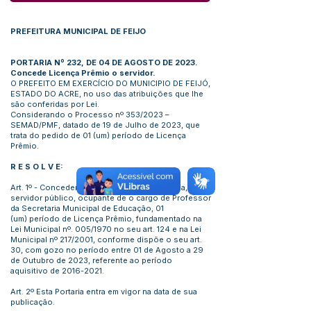
PREFEITURA MUNICIPAL DE FEIJO
PORTARIA Nº 232, DE 04 DE AGOSTO DE 2023.
Concede Licença Prêmio o servidor.
O PREFEITO EM EXERCÍCIO DO MUNICIPIO DE FEIJÓ,
ESTADO DO ACRE, no uso das atribuições que lhe
são conferidas por Lei.
Considerando o Processo nº 353/2023 –
SEMAD/PMF, datado de 19 de Julho de 2023, que
trata do pedido de 01 (um) período de Licença
Prêmio.
R E S O L V E:
Art. 1º - Conceder Benedito Ferreira de Sousa,
servidor público, ocupante de o cargo de Professor
da Secretaria Municipal de Educação, 01
(um) período de Licença Prêmio, fundamentado na
Lei Municipal nº. 005/1970 no seu art. 124 e na Lei
Municipal nº 217/2001, conforme dispõe o seu art.
30, com gozo no período entre 01 de Agosto a 29
de Outubro de 2023, referente ao período
aquisitivo de
2016-2021
.
Art. 2º Esta Portaria entra em vigor na data de sua
publicação.