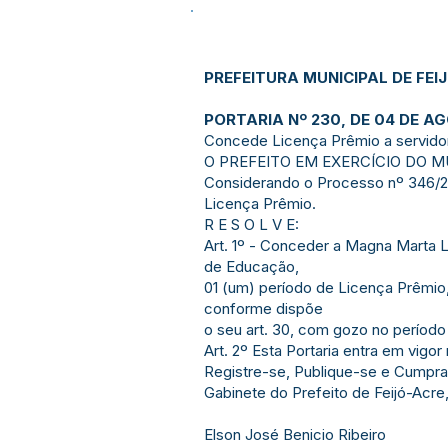
PREFEITURA MUNICIPAL DE FEI
PORTARIA Nº 230, DE 04 DE A
Concede Licença Prêmio a servido
O PREFEITO EM EXERCÍCIO DO MUNIC
Considerando o Processo nº 346/20
Licença Prêmio.
R E S O L V E:
Art. 1º - Conceder a Magna Marta L
de Educação,
01 (um) período de Licença Prêmio, 
conforme dispõe
o seu art. 30, com gozo no período
Art. 2º Esta Portaria entra em vigor
Registre-se, Publique-se e Cumpra
Gabinete do Prefeito de Feijó-Acre
Elson José Benicio Ribeiro