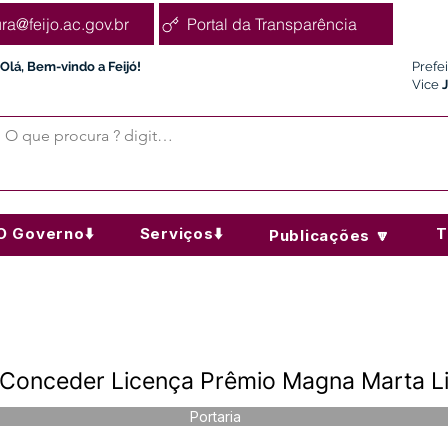
ura@feijo.ac.gov.br
Portal da Transparência
Olá, Bem-vindo a Feijó!
Prefe
Vice
O Governo⬇️
Serviços⬇️
T
Publicações 🔽
- Conceder Licença Prêmio Magna Marta 
Portaria