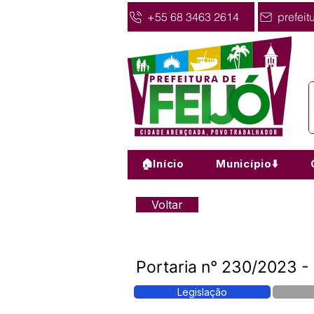
+55 68 3463 2614
prefeit
🏠Início
Município⬇️
Voltar
Portaria n° 230/2023 
Legislação