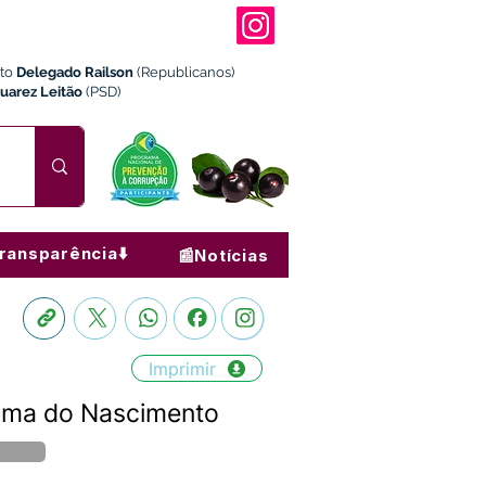
ito
Delegado Railson
(Republicanos)
Juarez Leitão
(PSD)
ransparência⬇️
📰Notícias
Imprimir
Lima do Nascimento