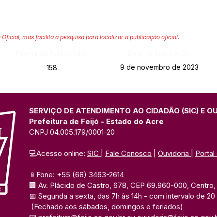
 Oficial, mas facilita a pesquisa para localizar a publicação oficial.
Página da Publicação:
Data da Publicação:
9 de novembro de 2023
158
SERVIÇO DE ATENDIMENTO AO CIDADÃO (SIC) E O
Prefeitura de Feijó - Estado do Acre
CNPJ 04.005.179/0001-20
💻Acesso online: 
SIC 
| 
Fale Conosco
 | 
Ouvidoria
| 
Portal
📱Fone: +55 (68) 3463-2614 
🏢 Av. Plácido de Castro, 678, CEP 69.960-000, Centro, F
📅 Segunda a sexta, das 7h às 14h 
- com intervalo de 20
(Fechado aos sábados, domingos e feriados)