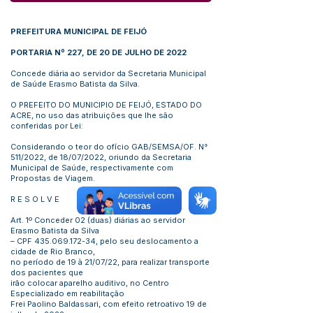
PREFEITURA MUNICIPAL DE FEIJÓ
PORTARIA Nº 227, DE 20 DE JULHO DE 2022
Concede diária ao servidor da Secretaria Municipal
de Saúde Erasmo Batista da Silva.
O PREFEITO DO MUNICIPIO DE FEIJÓ, ESTADO DO
ACRE, no uso das atribuições que lhe são
conferidas por Lei:
Considerando o teor do ofício GAB/SEMSA/OF. N°
511/2022, de 18/07/2022, oriundo da Secretaria
Municipal de Saúde, respectivamente com
Propostas de Viagem.
R E S O L V E
Art. 1º Conceder 02 (duas) diárias ao servidor
Erasmo Batista da Silva
– CPF
435.069.172-34
, pelo seu deslocamento a
cidade de Rio Branco,
no período de 19 à 21/07/22, para realizar transporte
dos pacientes que
irão colocar aparelho auditivo, no Centro
Especializado em reabilitação
Frei Paolino Baldassari, com efeito retroativo 19 de