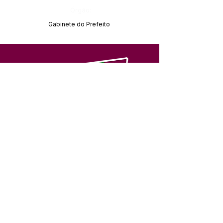
Órgão:
Gabinete do Prefeito
SERVIÇO DE ATENDIMENTO AO 
CIDADÃO (SIC) E OUVIDORIA
Prefeitura de Feijó - Estado do 
Acre
CNPJ 04.005.179/0001-20
💻Acesso online: 
SIC 
| 
Fale Conosco
 | 
Ouvidoria
| 
Portal de Transparência