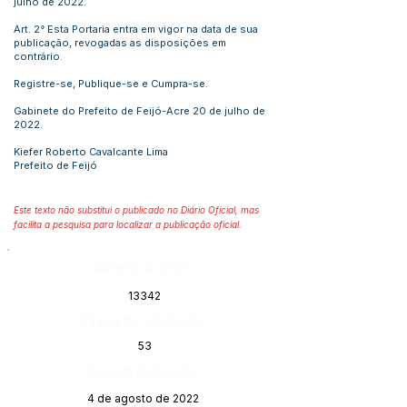
julho de 2022.
Art. 2° Esta Portaria entra em vigor na data de sua
publicação, revogadas as disposições em
contrário.
Registre-se, Publique-se e Cumpra-se.
Gabinete do Prefeito de Feijó-Acre 20 de julho de
2022.
Kiefer Roberto Cavalcante Lima
Prefeito de Feijó
Este texto não substitui o publicado no Diário Oficial, mas
facilita a pesquisa para localizar a publicação oficial.
Número do Diário:
13342
Página da Publicação:
53
Data da Publicação:
4 de agosto de 2022