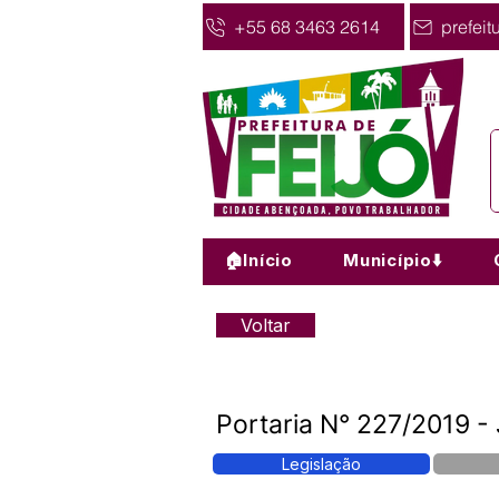
+55 68 3463 2614
prefeit
🏠Início
Município⬇️
Voltar
Portaria N° 227/2019 -
Legislação