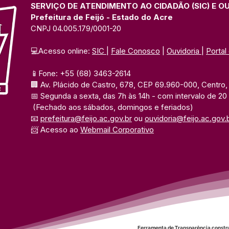
SERVIÇO DE ATENDIMENTO AO CIDADÃO (SIC) E O
Prefeitura de Feijó - Estado do Acre
CNPJ 04.005.179/0001-20
💻Acesso online: 
SIC 
| 
Fale Conosco
 | 
Ouvidoria
| 
Portal
📱Fone: +55 (68) 3463-2614 
🏢 Av. Plácido de Castro, 678, CEP 69.960-000, Centro, F
📅 Segunda a sexta, das 7h às 14h 
- com intervalo de 20
(Fechado aos sábados, domingos e feriados)
📧 
prefeitura@feijo.ac.gov.br
 ou 
ouvidoria@feijo.ac.gov.
📨 Acesso ao 
Webmail Corporativo
Ferramenta de Transparência constr