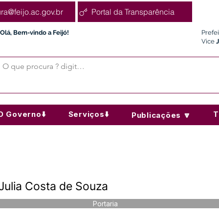
ura@feijo.ac.gov.br
Portal da Transparência
Olá, Bem-vindo a Feijó!
Prefe
Vice
O Governo⬇️
Serviços⬇️
T
Publicações 🔽
 Julia Costa de Souza
Portaria