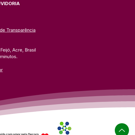
UVIDORIA
 de Transparência
eijó, Acre, Brasil
 minutos. 
br
uída com amor pela Decorp.