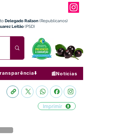
ito
Delegado Railson
(Republicanos)
Juarez Leitão
(PSD)
ransparência⬇️
📰Notícias
Imprimir