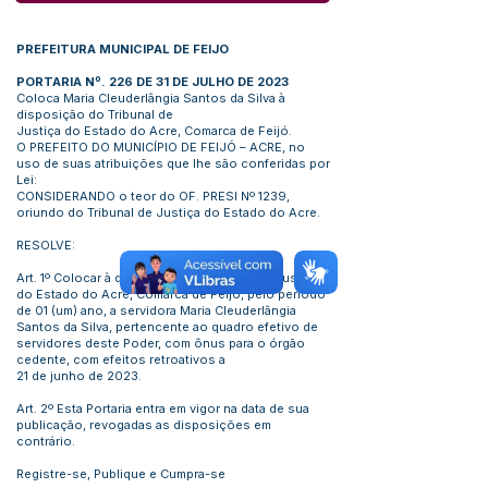
PREFEITURA MUNICIPAL DE FEIJO
PORTARIA Nº. 226 DE 31 DE JULHO DE 2023
Coloca Maria Cleuderlângia Santos da Silva à
disposição do Tribunal de
Justiça do Estado do Acre, Comarca de Feijó.
O PREFEITO DO MUNICÍPIO DE FEIJÓ – ACRE, no
uso de suas atribuições que lhe são conferidas por
Lei:
CONSIDERANDO o teor do OF. PRESI Nº 1239,
oriundo do Tribunal de Justiça do Estado do Acre.
RESOLVE:
Art. 1º Colocar à disposição do Tribunal de Justiça
do Estado do Acre, Comarca de Feijó, pelo período
de 01 (um) ano, a servidora Maria Cleuderlângia
Santos da Silva, pertencente ao quadro efetivo de
servidores deste Poder, com ônus para o órgão
cedente, com efeitos retroativos a
21 de junho de 2023.
Art. 2º Esta Portaria entra em vigor na data de sua
publicação, revogadas as disposições em
contrário.
Registre-se, Publique e Cumpra-se