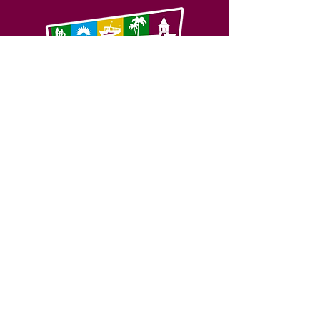
SERVIÇO DE ATENDIMENTO AO 
CIDADÃO (SIC) E OUVIDORIA
Prefeitura de Feijó - Estado do 
Acre
CNPJ 04.005.179/0001-20
💻Acesso online: 
SIC 
| 
Fale Conosco
 | 
Ouvidoria
| 
Portal de Transparência
📱Fone: +55 (68) 3463-2614 
🏢 Av. Plácido de Castro, 678, CEP 
69.960-000, Centro, Feijó, Acre, Brasil
📅 Segunda a sexta, das 7h às 14h 
- 