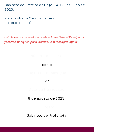
Gabinete do Prefeito de Feijó – AC, 31 de julho de
2023.
Kiefer Roberto Cavalcante Lima
Prefeito de Feijó
Este texto não substitui o publicado no Diário Oficial, mas
facilita a pesquisa para localizar a publicação oficial.
Número do Diário:
13590
Página da Publicação:
77
Data da Publicação:
8 de agosto de 2023
Órgão:
Gabinete do Prefeito(a)