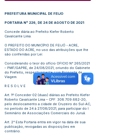
PREFEITURA MUNICIPAL DE FEIJO
PORTARIA Nº 226, DE 24 DE AGOSTO DE 2021
Concede diária ao Prefeito Kiefer Roberto
Cavalcante Lima.
O PREFEITO DO MUNICÍPIO DE FEIJÓ - ACRE,
ESTADO DO ACRE, no uso das atribuições que lhe
são conferidas por Lei:
Considerando o teor do ofício OFICIO N° 265/2021
– PMF/GAPRE, de 24/08/2021, oriundo do Gabinete
do Prefeito, respectivamente com Proposta de
Viagem.
R E S O L V E
Art. 1º Conceder 02 (duas) diárias ao Prefeito Kiefer
Roberto Cavalcante Lima – CPF:
308.709.682-20
,
pelo deslocamento a cidade de Cruzeiro do Sul-AC,
no período de 24 à 27/08/2021, para participar do I
Seminário de Associações Comerciais do Juruá.
Art. 2° Esta Portaria entra em vigor na data de sua
publicação, revogadas as disposições em
contrário.