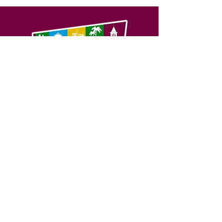
SERVIÇO DE ATENDIMENTO AO 
CIDADÃO (SIC) E OUVIDORIA
Prefeitura de Feijó - Estado do 
Acre
CNPJ 04.005.179/0001-20
💻Acesso online: 
SIC 
| 
Fale Conosco
 | 
Ouvidoria
| 
Portal de Transparência
📱Fone: +55 (68) 3463-2614 
🏢 Av. Plácido de Castro, 678, CEP 
69.960-000, Centro, Feijó, Acre, Brasil