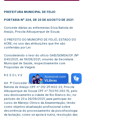
PREFEITURA MUNICIPAL DE FEIJO
PORTARIA Nº 224, DE 23 DE AGOSTO DE 2021
Concede diárias as enfermeiras Erica Batista de
Araújo, Priscila Albuquerque de Souza.
O PREFEITO DO MUNICIPIO DE FEIJÓ, ESTADO DO
ACRE, no uso das atribuições que lhe são
conferidas por Lei:
Considerando o teor do oficio GAB/SEMSA/OF./Nº
645/2021, de 19/08/2021, oriundo da Secretaria
Municipal de Saúde, respectivamente com
Propostas de Viagem.
R E S O L V E
Art. 1º Conceder 03 (três) diária as enfermeiras Erica
Batista de Araújo-CPF n°
012.211.802-23
, Priscila
Albuquerque de Souza CPF n°
702.113.292-15
, pelo
seu deslocamento a cidade de Rio Branco-Ac, no
período de 23 a 26/08/2021, para participar do
curso de Manejo Clinico da Amamentação, tendo
como objetivo atualização profissional sobre
decorrência do processamento da psicofisiologia
da lactação, como se apoia à nutriz, resolução das