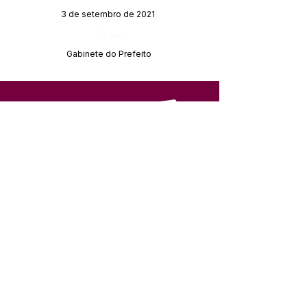
3 de setembro de 2021
Órgão:
Gabinete do Prefeito
SERVIÇO DE ATENDIMENTO AO 
CIDADÃO (SIC) E OUVIDORIA
Prefeitura de Feijó - Estado do 
Acre
CNPJ 04.005.179/0001-20
💻Acesso online: 
SIC 
| 
Fale Conosco
 | 