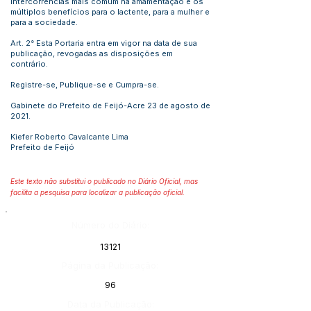
intercorrências mais comum na amamentação e os
múltiplos benefícios para o lactente, para a mulher e
para a sociedade.
Art. 2° Esta Portaria entra em vigor na data de sua
publicação, revogadas as disposições em
contrário.
Registre-se, Publique-se e Cumpra-se.
Gabinete do Prefeito de Feijó-Acre 23 de agosto de
2021.
Kiefer Roberto Cavalcante Lima
Prefeito de Feijó
Este texto não substitui o publicado no Diário Oficial, mas
facilita a pesquisa para localizar a publicação oficial.
Número do Diário:
13121
Página da Publicação:
96
Data da Publicação: