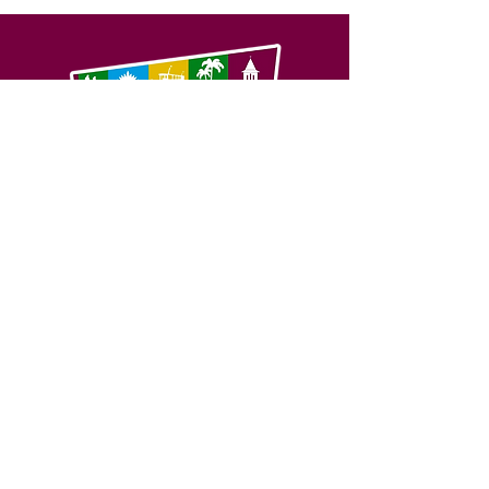
SERVIÇO DE ATENDIMENTO AO 
CIDADÃO (SIC) E OUVIDORIA
Prefeitura de Feijó - Estado do 
Acre
CNPJ 04.005.179/0001-20
💻Acesso online: 
SIC 
| 
Fale Conosco
 | 
Ouvidoria
| 
Portal de Transparência
📱Fone: +55 (68) 3463-2614 
🏢 Av. Plácido de Castro, 678, CEP 
69.960-000, Centro, Feijó, Acre, Brasil