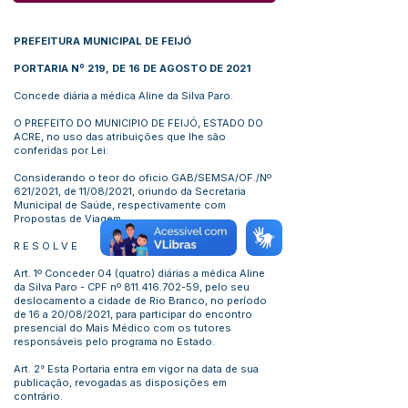
PREFEITURA MUNICIPAL DE FEIJÓ
PORTARIA Nº 219, DE 16 DE AGOSTO DE 2021
Concede diária a médica Aline da Silva Paro.
O PREFEITO DO MUNICIPIO DE FEIJÓ, ESTADO DO
ACRE, no uso das atribuições que lhe são
conferidas por Lei:
Considerando o teor do oficio GAB/SEMSA/OF./Nº
621/2021, de 11/08/2021, oriundo da Secretaria
Municipal de Saúde, respectivamente com
Propostas de Viagem.
R E S O L V E
Art. 1º Conceder 04 (quatro) diárias a médica Aline
da Silva Paro - CPF nº
811.416.702-59
, pelo seu
deslocamento a cidade de Rio Branco, no período
de 16 a 20/08/2021, para participar do encontro
presencial do Mais Médico com os tutores
responsáveis pelo programa no Estado.
Art. 2° Esta Portaria entra em vigor na data de sua
publicação, revogadas as disposições em
contrário.