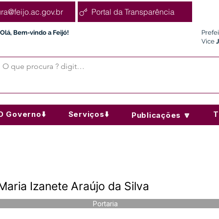
ura@feijo.ac.gov.br
Portal da Transparência
Olá, Bem-vindo a Feijó!
Prefe
Vice
O Governo⬇️
Serviços⬇️
T
Publicações 🔽
Maria Izanete Araújo da Silva
Portaria