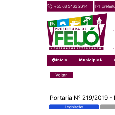
+55 68 3463 2614
prefeit
🏠Início
Município⬇️
Voltar
Portaria N° 219/2019 - 
Legislação