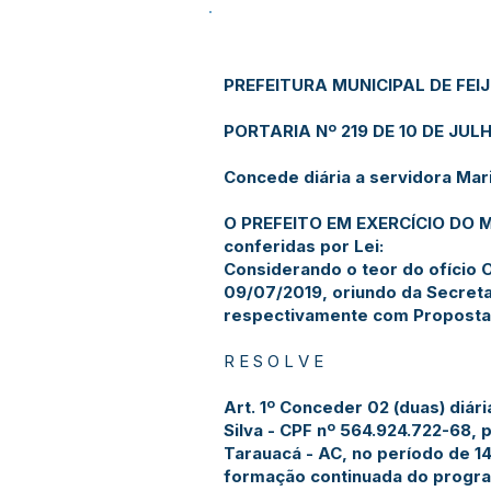
PREFEITURA MUNICIPAL DE FEI
PORTARIA Nº 219 DE 10 DE JULH
Concede diária a servidora Mari
O PREFEITO EM EXERCÍCIO DO MU
conferidas por Lei:
Considerando o teor do ofício
09/07/2019, oriundo da Secreta
respectivamente com Proposta
R E S O L V E
Art. 1º Conceder 02 (duas) diár
Silva - CPF nº 564.924.722-68,
Tarauacá - AC, no período de 14
formação continuada do progra