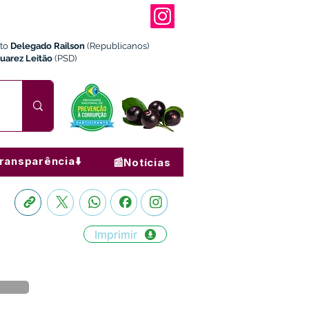
ito
Delegado Railson
(Republicanos)
Juarez Leitão
(PSD)
ransparência⬇️
📰Notícias
Imprimir