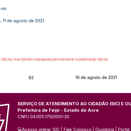
-se.
, 11 de agosto de 2021.
 Oficial, mas facilita a pesquisa para localizar a publicação oficial.
Página da Publicação:
Data da Publicação:
19 de agosto de 2021
63
SERVIÇO DE ATENDIMENTO AO CIDADÃO (SIC) E O
Prefeitura de Feijó - Estado do Acre
CNPJ 04.005.179/0001-20
💻Acesso online: 
SIC 
| 
Fale Conosco
 | 
Ouvidoria
| 
Portal