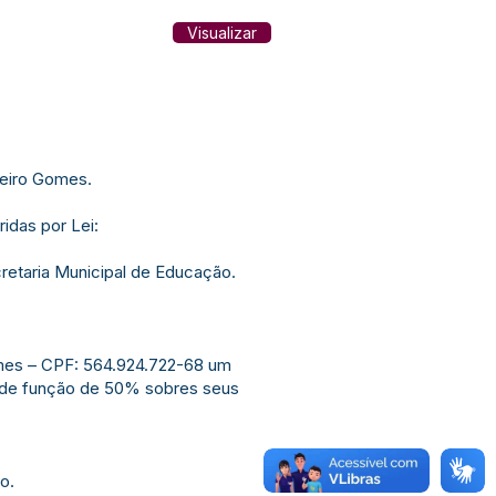
Visualizar
beiro Gomes.
das por Lei:
retaria Municipal de Educação.
Gomes – CPF: 564.924.722-68 um
l de função de 50% sobres seus
o.