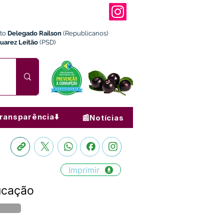
ito
Delegado Railson
(Republicanos)
Juarez Leitão
(PSD)
ransparência⬇️
📰Notícias
Imprimir
ducação