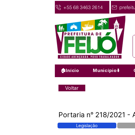
+55 68 3463 2614
prefeit
🏠Início
Município⬇️
Voltar
Portaria n° 218/2021 - 
Legislação