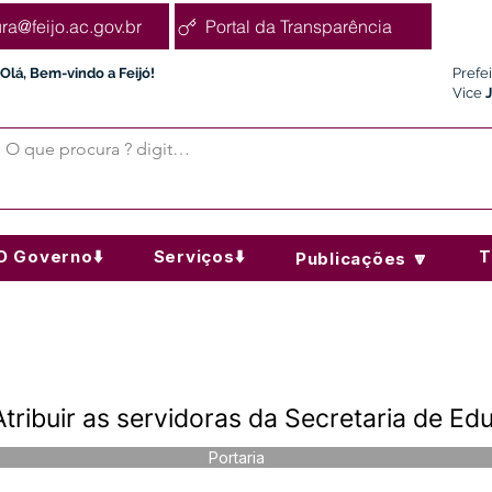
ura@feijo.ac.gov.br
Portal da Transparência
Olá, Bem-vindo a Feijó!
Prefe
Vice
O Governo⬇️
Serviços⬇️
T
Publicações 🔽
Atribuir as servidoras da Secretaria de E
Portaria