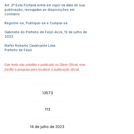
Art. 2º Esta Portaria entra em vigor na data de sua
publicação, revogadas as disposições em
contrário.
Registre-se, Publique-se e Cumpra-se.
Gabinete do Prefeito de Feijó-Acre, 12 de julho de
2023.
Kiefer Roberto Cavalcante Lima
Prefeito de Feijó
Este texto não substitui o publicado no Diário Oficial, mas
facilita a pesquisa para localizar a publicação oficial.
Número do Diário:
13573
Página da Publicação:
113
Data da Publicação:
14 de julho de 2023