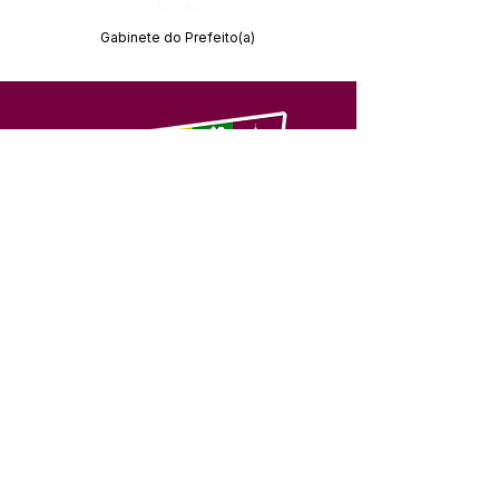
Órgão:
Gabinete do Prefeito(a)
SERVIÇO DE ATENDIMENTO AO 
CIDADÃO (SIC) E OUVIDORIA
Prefeitura de Feijó - Estado do 
Acre
CNPJ 04.005.179/0001-20
💻Acesso online: 
SIC 
| 
Fale Conosco
 | 
Ouvidoria
| 
Portal de Transparência