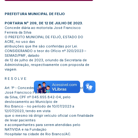
PREFEITURA MUNICIPAL DE FEIJO
PORTARIA Nº 209, DE 12 DE JULHO DE 2023.
Concede diária ao motorista José Francisco
Ferreira da Silva
O PREFEITO MUNICIPAL DE FEIJÓ, ESTADO DO
ACRE, no uso das
atribuições que lhe são conferidas por Lei.
CONSIDERANDO o teor do Ofício nº 320/2023 –
SEMAD/PMF, datado
de 12 de julho de 2023, oriundo da Secretaria de
Administração, respectivamente com proposta de
viagem.
R E S O L V E:
Art. 1º - Conceder 03 (três) diárias ao Motorista
José Francisco Ferreira
da Silva, CPF nº
045.655.842-04
, pelo
deslocamento ao Município de
Rio Branco - no período de 10/07/2023 a
12/07/2023, tendo em vista
que o mesmo irá dirigir veículo oficial com finalidade
de levar pacientes
e acompanhantes para serem atendidas pelo
NATIVIDA e na Fundação
Hospitalar na cidade de Rio Branco/AC.