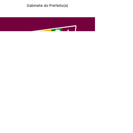
Gabinete do Prefeito(a)
SERVIÇO DE ATENDIMENTO AO 
CIDADÃO (SIC) E OUVIDORIA
Prefeitura de Feijó - Estado do 
Acre
CNPJ 04.005.179/0001-20
💻Acesso online: 
SIC 
| 
Fale Conosco
 | 
Ouvidoria
| 
Portal de Transparência
📱Fone: +55 (68) 3463-2614 