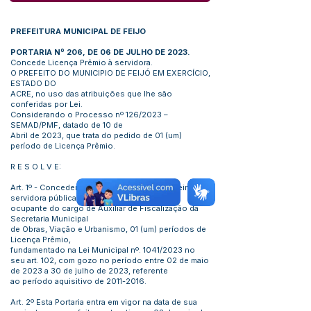
PREFEITURA MUNICIPAL DE FEIJO
PORTARIA Nº 206, DE 06 DE JULHO DE 2023.
Concede Licença Prêmio à servidora.
O PREFEITO DO MUNICIPIO DE FEIJÓ EM EXERCÍCIO,
ESTADO DO
ACRE, no uso das atribuições que lhe são
conferidas por Lei.
Considerando o Processo nº 126/2023 –
SEMAD/PMF, datado de 10 de
Abril de 2023, que trata do pedido de 01 (um)
período de Licença Prêmio.
R E S O L V E:
Art. 1º - Conceder a Mary Jeane de Lima Ferreira,
servidora pública,
ocupante do cargo de Auxiliar de Fiscalização da
Secretaria Municipal
de Obras, Viação e Urbanismo, 01 (um) períodos de
Licença Prêmio,
fundamentado na Lei Municipal nº. 1041/2023 no
seu art. 102, com gozo no período entre 02 de maio
de 2023 a 30 de julho de 2023, referente
ao período aquisitivo de
2011-2016
.
Art. 2º Esta Portaria entra em vigor na data de sua