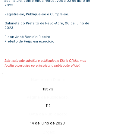
assinatura, com efeitos retroativos a 02 de maio de
2023.
Registre-se, Publique-se e Cumpra-se.
Gabinete do Prefeito de Feijó-Acre, 06 de julho de
2023.
Elson José Benício Ribeiro
Prefeito de Feijó em exercício
Este texto não substitui o publicado no Diário Oficial, mas
facilita a pesquisa para localizar a publicação oficial.
Número do Diário:
13573
Página da Publicação:
112
Data da Publicação:
14 de julho de 2023
Órgão: