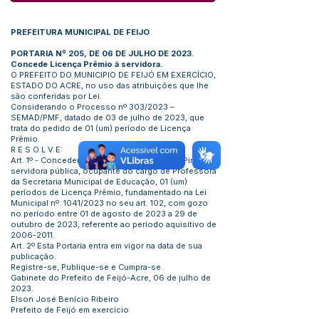
PREFEITURA MUNICIPAL DE FEIJO
PORTARIA Nº 205, DE 06 DE JULHO DE 2023.
Concede Licença Prêmio à servidora.
O PREFEITO DO MUNICIPIO DE FEIJÓ EM EXERCÍCIO,
ESTADO DO ACRE, no uso das atribuições que lhe
são conferidas por Lei.
Considerando o Processo nº 303/2023 –
SEMAD/PMF, datado de 03 de julho de 2023, que
trata do pedido de 01 (um) período de Licença
Prêmio.
R E S O L V E:
Art. 1º - Conceder a Francisca Sueli Parente Pinto,
servidora pública, ocupante do cargo de Professora
da Secretaria Municipal de Educação, 01 (um)
períodos de Licença Prêmio, fundamentado na Lei
Municipal nº. 1041/2023 no seu art. 102, com gozo
no período entre 01 de agosto de 2023 a 29 de
outubro de 2023, referente ao período aquisitivo de
2006-2011
.
Art. 2º Esta Portaria entra em vigor na data de sua
publicação.
Registre-se, Publique-se e Cumpra-se.
Gabinete do Prefeito de Feijó-Acre, 06 de julho de
2023.
Elson José Benício Ribeiro
Prefeito de Feijó em exercício