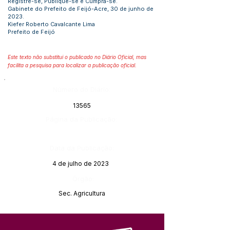
Registre-se, Publique-se e Cumpra-se.
Gabinete do Prefeito de Feijó-Acre, 30 de junho de
2023.
Kiefer Roberto Cavalcante Lima
Prefeito de Feijó
Este texto não substitui o publicado no Diário Oficial, mas
facilita a pesquisa para localizar a publicação oficial.
Número do Diário:
13565
Página da Publicação:
Data da Publicação:
4 de julho de 2023
Órgão:
Sec. Agricultura