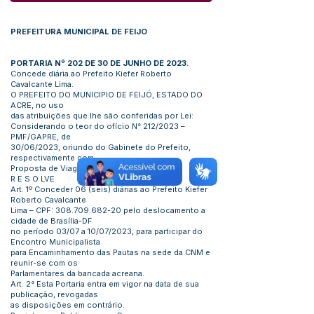
PREFEITURA MUNICIPAL DE FEIJO
PORTARIA Nº 202 DE 30 DE JUNHO DE 2023.
Concede diária ao Prefeito Kiefer Roberto
Cavalcante Lima.
O PREFEITO DO MUNICIPIO DE FEIJÓ, ESTADO DO
ACRE, no uso
das atribuições que lhe são conferidas por Lei:
Considerando o teor do ofício N° 212/2023 –
PMF/GAPRE, de
30/06/2023, oriundo do Gabinete do Prefeito,
respectivamente com
Proposta de Viagem.
R E S O LVE
Art. 1º Conceder 06 (seis) diárias ao Prefeito Kiefer
Roberto Cavalcante
Lima – CPF:
308.709.682-20
pelo deslocamento a
cidade de Brasília-DF
no período 03/07 a 10/07/2023, para participar do
Encontro Municipalista
para Encaminhamento das Pautas na sede da CNM e
reunir-se com os
Parlamentares da bancada acreana.
Art. 2° Esta Portaria entra em vigor na data de sua
publicação, revogadas
as disposições em contrário.