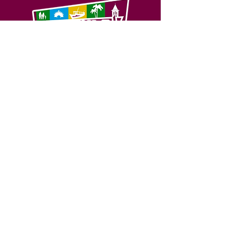
SERVIÇO DE ATENDIMENTO AO 
CIDADÃO (SIC) E OUVIDORIA
Prefeitura de Feijó - Estado do 
Acre
CNPJ 04.005.179/0001-20
💻Acesso online: 
SIC 
| 
Fale Conosco
 | 
Ouvidoria
| 
Portal de Transparência
📱Fone: +55 (68) 3463-2614 
🏢 Av. Plácido de Castro, 678, CEP 
69.960-000, Centro, Feijó, Acre, Brasil
📅 Segunda a sexta, das 7h às 14h 
- 
com intervalo de 20 minutos. 