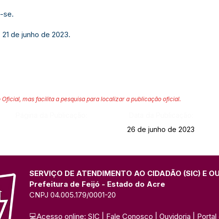
-se.
 21 de junho de 2023.
 Oficial, mas facilita a pesquisa para localizar a publicação oficial.
Página da Publicação:
Data da Publicação:
26 de junho de 2023
SERVIÇO DE ATENDIMENTO AO CIDADÃO (SIC) E O
Prefeitura de Feijó - Estado do Acre
CNPJ 04.005.179/0001-20
💻Acesso online: 
SIC 
| 
Fale Conosco
 | 
Ouvidoria
| 
Portal