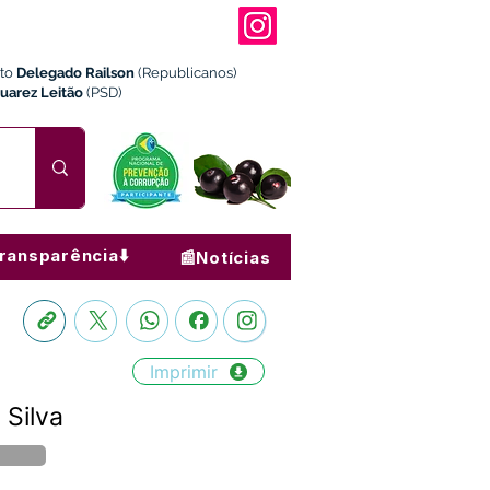
ito
Delegado Railson
(Republicanos)
Juarez Leitão
(PSD)
ransparência⬇️
📰Notícias
Imprimir
 Silva