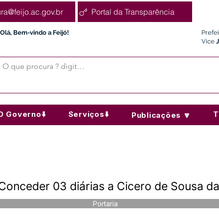
ura@feijo.ac.gov.br
Portal da Transparência
Olá, Bem-vindo a Feijó!
Prefe
Vice
O Governo⬇️
Serviços⬇️
T
Publicações 🔽
Conceder 03 diárias a Cicero de Sousa da
Portaria