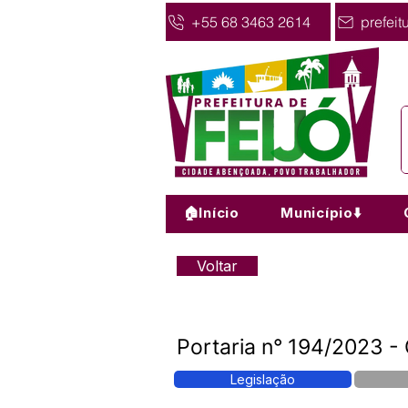
+55 68 3463 2614
prefeit
🏠Início
Município⬇️
Voltar
Portaria n° 194/2023 - 
Legislação