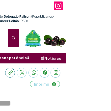
ito
Delegado Railson
(Republicanos)
Juarez Leitão
(PSD)
ransparência⬇️
📰Notícias
Imprimir