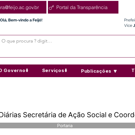
ura@feijo.ac.gov.br
Portal da Transparência
Olá, Bem-vindo a Feijó!
Prefe
Vice
O Governo⬇️
Serviços⬇️
T
Publicações 🔽
 Diárias Secretária de Ação Social e Co
Portaria