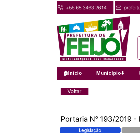
+55 68 3463 2614
prefeit
🏠Início
Município⬇️
Voltar
Portaria N° 193/2019 -
Legislação