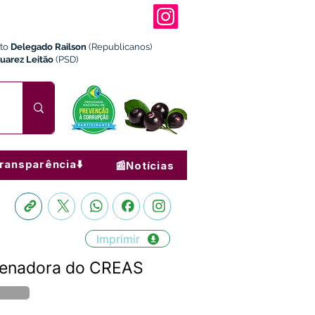
ito
Delegado Railson
(Republicanos)
Juarez Leitão
(PSD)
ransparência⬇️
📰Notícias
Imprimir
ordenadora do CREAS