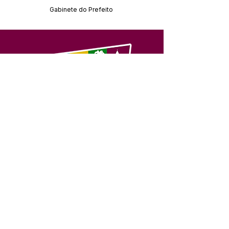
Gabinete do Prefeito
SERVIÇO DE ATENDIMENTO AO 
CIDADÃO (SIC) E OUVIDORIA
Prefeitura de Feijó - Estado do 
Acre
CNPJ 04.005.179/0001-20
💻Acesso online: 
SIC 
| 
Fale Conosco
 | 
Ouvidoria
| 
Portal de Transparência
📱Fone: +55 (68) 3463-2614 