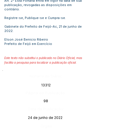
Art. 2° Esta Portaria entra em vigor na data de sua
publicação, revogadas as disposições em
contrário.
Registre-se, Publique-se e Cumpra-se.
Gabinete do Prefeito de Feijó-Ac, 21 de junho de
2022.
Elson José Benicio Ribeiro
Prefeito de Feijó em Exercício
Este texto não substitui o publicado no Diário Oficial, mas
facilita a pesquisa para localizar a publicação oficial.
Número do Diário:
13312
Página da Publicação:
98
Data da Publicação:
24 de junho de 2022
Órgão: