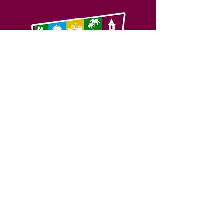
SERVIÇO DE ATENDIMENTO AO 
CIDADÃO (SIC) E OUVIDORIA
Prefeitura de Feijó - Estado do 
Acre
CNPJ 04.005.179/0001-20
💻Acesso online: 
SIC 
| 
Fale Conosco
 | 
Ouvidoria
| 
Portal de Transparência
📱Fone: +55 (68) 3463-2614 
🏢 Av. Plácido de Castro, 678, CEP 
69.960-000, Centro, Feijó, Acre, Brasil
📅 Segunda a sexta, das 7h às 14h 
- 