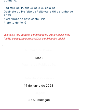
contrário.
Registre-se, Publique-se e Cumpra-se.
Gabinete do Prefeito de Feijó-Acre 06 de junho de
2023.
Kiefer Roberto Cavalcante Lima
Prefeito de Feijó
Este texto não substitui o publicado no Diário Oficial, mas
facilita a pesquisa para localizar a publicação oficial.
Número do Diário:
13553
Página da Publicação:
Data da Publicação:
14 de junho de 2023
Órgão:
Sec. Educação