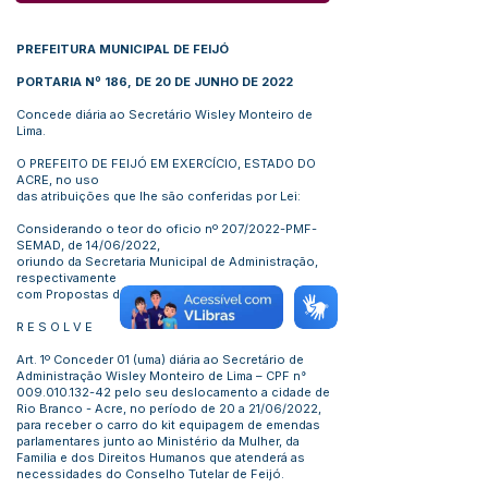
PREFEITURA MUNICIPAL DE FEIJÓ
PORTARIA Nº 186, DE 20 DE JUNHO DE 2022
Concede diária ao Secretário Wisley Monteiro de
Lima.
O PREFEITO DE FEIJÓ EM EXERCÍCIO, ESTADO DO
ACRE, no uso
das atribuições que lhe são conferidas por Lei:
Considerando o teor do oficio nº 207/2022-PMF-
SEMAD, de 14/06/2022,
oriundo da Secretaria Municipal de Administração,
respectivamente
com Propostas de Viagem.
R E S O L V E
Art. 1º Conceder 01 (uma) diária ao Secretário de
Administração Wisley Monteiro de Lima – CPF n°
009.010.132-42
pelo seu deslocamento a cidade de
Rio Branco - Acre, no período de 20 a 21/06/2022,
para receber o carro do kit equipagem de emendas
parlamentares junto ao Ministério da Mulher, da
Familia e dos Direitos Humanos que atenderá as
necessidades do Conselho Tutelar de Feijó.