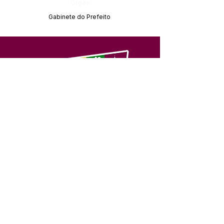
Órgão:
Gabinete do Prefeito
SERVIÇO DE ATENDIMENTO AO 
CIDADÃO (SIC) E OUVIDORIA
Prefeitura de Feijó - Estado do 
Acre
CNPJ 04.005.179/0001-20
💻Acesso online: 
SIC 
| 
Fale Conosco
 | 
Ouvidoria
| 
Portal de Transparência