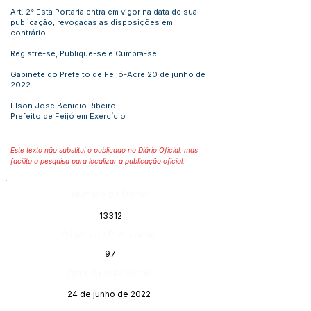
Art. 2° Esta Portaria entra em vigor na data de sua
publicação, revogadas as disposições em
contrário.
Registre-se, Publique-se e Cumpra-se.
Gabinete do Prefeito de Feijó-Acre 20 de junho de
2022.
Elson Jose Benicio Ribeiro
Prefeito de Feijó em Exercício
Este texto não substitui o publicado no Diário Oficial, mas
facilita a pesquisa para localizar a publicação oficial.
Número do Diário:
13312
Página da Publicação:
97
Data da Publicação:
24 de junho de 2022