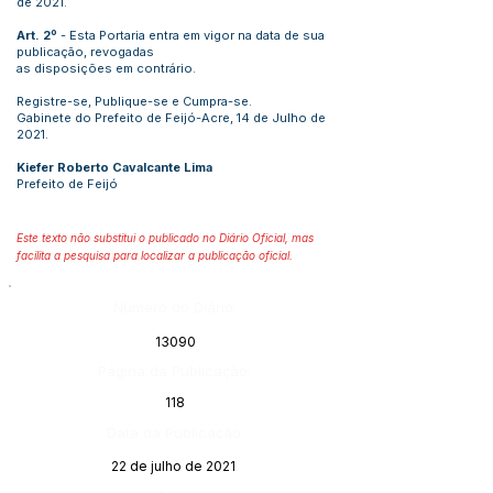
de 2021.
Art. 2º
- Esta Portaria entra em vigor na data de sua
publicação, revogadas
as disposições em contrário.
Registre-se, Publique-se e Cumpra-se.
Gabinete do Prefeito de Feijó-Acre, 14 de Julho de
2021.
Kiefer Roberto Cavalcante Lima
Prefeito de Feijó
Este texto não substitui o publicado no Diário Oficial, mas
facilita a pesquisa para localizar a publicação oficial.
Número do Diário:
13090
Página da Publicação:
118
Data da Publicação:
22 de julho de 2021