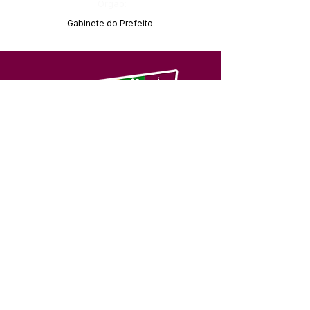
Órgão:
Gabinete do Prefeito
SERVIÇO DE ATENDIMENTO AO 
CIDADÃO (SIC) E OUVIDORIA
Prefeitura de Feijó - Estado do 
Acre
CNPJ 04.005.179/0001-20
💻Acesso online: 
SIC 
| 
Fale Conosco
 | 
Ouvidoria
| 
Portal de Transparência